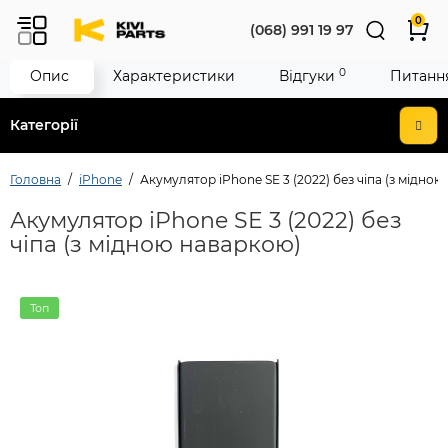
0
(068) 991 19 97
0
Опис
Характеристики
Відгуки
Питання
Категорії
Головна
iPhone
Акумулятор iPhone SE 3 (2022) без чіпа (з мідно
Акумулятор iPhone SE 3 (2022) без
чіпа (з мідною наваркою)
Топ