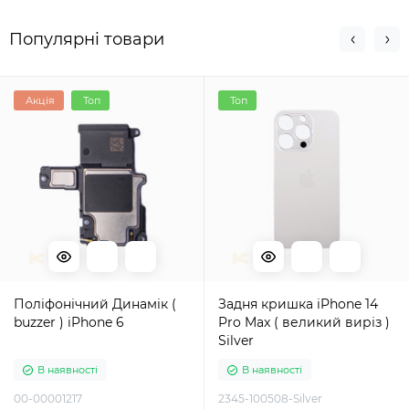
Популярні товари
Акція
Топ
Топ
Поліфонічний Динамік (
Задня кришка iPhone 14
buzzer ) iPhone 6
Pro Max ( великий виріз )
Silver
В наявності
В наявності
00-00001217
2345-100508-Silver