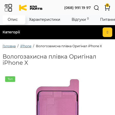
0
(068) 991 19 97
0
Опис
Характеристики
Відгуки
Питання
Категорії
Головна
iPhone
Вологозахисна плівка Oригінал iPhone X
Вологозахисна плівка Oригінал
iPhone X
Топ