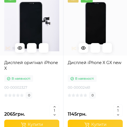
Дисплей оригінал iPhone
Дисплей iPhone X GX new
X
В наявності
В наявності
00-00002327
00-00002461
0
0
2065грн.
1145грн.
Купити
Купити