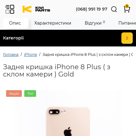
0
(068) 991 19 97
0
Опис
Характеристики
Відгуки
Питання
Категорії
Головна
iPhone
Задня кришка iPhone 8 Plus ( з склом камери ) Go
Задня кришка iPhone 8 Plus ( з
склом камери ) Gold
Акція
Топ