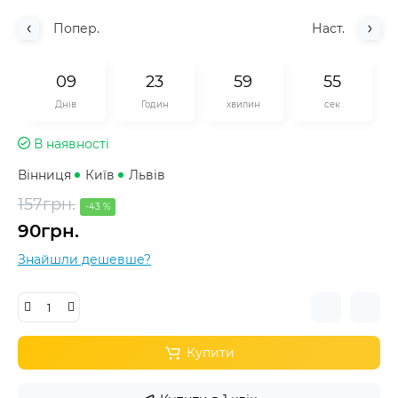
Попер.
Наст.
0
9
2
3
5
9
5
5
Днів
Годин
хвилин
сек
В наявності
Вінниця
Київ
Львів
157грн.
-43 %
90грн.
Знайшли дешевше?
Купити