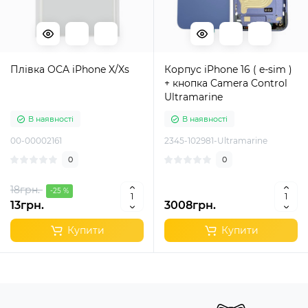
Плівка OCA iPhone X/Xs
Корпус iPhone 16 ( e-sim )
+ кнопка Camera Control
Ultramarine
В наявності
В наявності
00-00002161
2345-102981-Ultramarine
0
0
18грн.
-25 %
13грн.
3008грн.
Купити
Купити