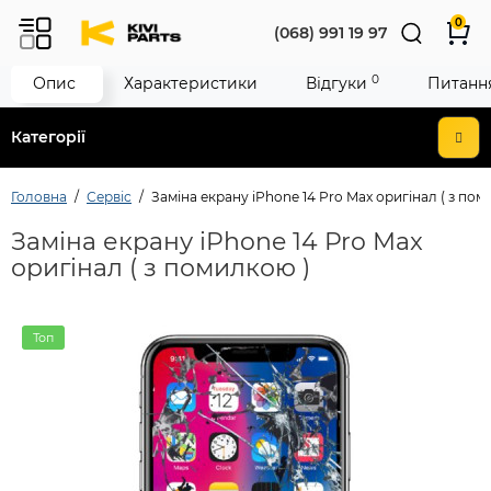
0
(068) 991 19 97
0
Опис
Характеристики
Відгуки
Питання
Категорії
Головна
Сервіс
Заміна екрану iPhone 14 Pro Max оригінал ( з пом
Заміна екрану iPhone 14 Pro Max
оригінал ( з помилкою )
Топ