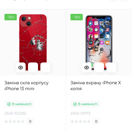
Топ
Топ
Заміна скла корпусу
Заміна екрану iPhone X
iPhone 13 mini
копія
В наявності
В наявності
2345-102262
2345-101173
0
0