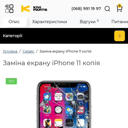
0
(068) 991 19 97
0
Опис
Характеристики
Відгуки
Питання
Категорії
Головна
Сервіс
Заміна екрану iPhone 11 копія
Заміна екрану iPhone 11 копія
Топ