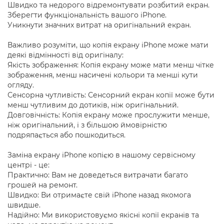
Швидко та недорого відремонтувати розбитий екран.
Зберегти функціональність вашого iPhone.
Уникнути значних витрат на оригінальний екран.
Важливо розуміти, що копія екрану iPhone може мати
деякі відмінності від оригіналу:
Якість зображення: Копія екрану може мати менш чітке
зображення, менш насичені кольори та менші кути
огляду.
Сенсорна чутливість: Сенсорний екран копії може бути
менш чутливим до дотиків, ніж оригінальний.
Довговічність: Копія екрану може прослужити менше,
ніж оригінальний, і з більшою ймовірністю
подряпається або пошкодиться.
Заміна екрану iPhone копією в нашому сервісному
центрі - це:
Практично: Вам не доведеться витрачати багато
грошей на ремонт.
Швидко: Ви отримаєте свій iPhone назад якомога
швидше.
Надійно: Ми використовуємо якісні копії екранів та