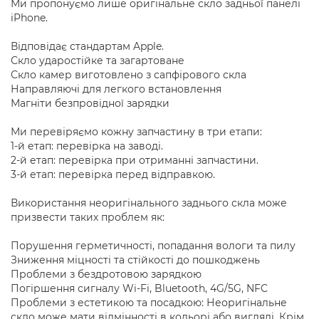
Ми пропонуємо лише оригінальне скло задньої панелі
iPhone.
Відповідає стандартам Apple.
Скло ударостійке та загартоване
Скло камер виготовлено з сапфірового скла
Направляючі для легкого встановлення
Магніти безпровідної зарядки
Ми перевіряємо кожну запчастину в три етапи:
1-й етап: перевірка на заводі.
2-й етап: перевірка при отриманні запчастини.
3-й етап: перевірка перед відправкою.
Використання неоригінального заднього скла може
призвести таких проблем як:
Порушення герметичності, попадання вологи та пилу
Зниження міцності та стійкості до пошкоджень
Проблеми з бездротовою зарядкою
Погіршення сигналу Wi-Fi, Bluetooth, 4G/5G, NFC
Проблеми з естетикою та посадкою: Неоригінальне
скло може мати відмінності в кольорі або вигляді. Крім