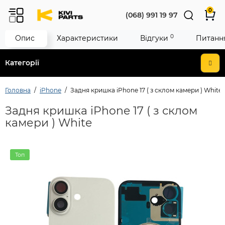
0
(068) 991 19 97
0
Опис
Характеристики
Відгуки
Питання
Категорії
Головна
iPhone
Задня кришка iPhone 17 ( з склом камери ) White
Задня кришка iPhone 17 ( з склом
камери ) White
Топ