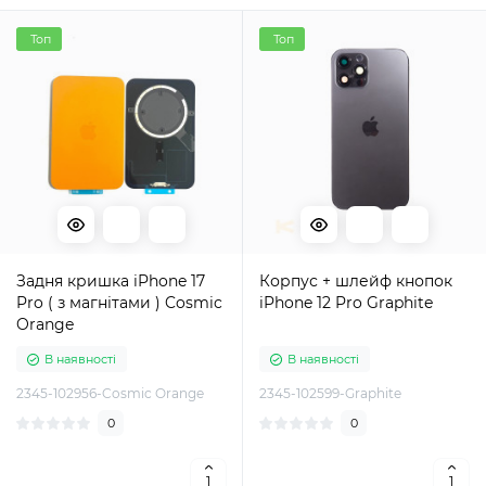
Топ
Топ
Задня кришка iPhone 17
Корпус + шлейф кнопок
Pro ( з магнітами ) Cosmic
iPhone 12 Pro Graphite
Orange
В наявності
В наявності
2345-102956-Cosmic Orange
2345-102599-Graphite
0
0