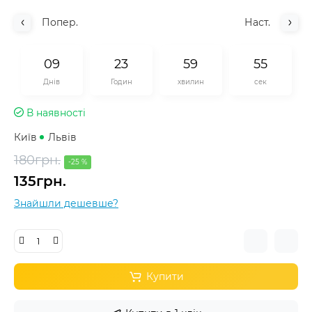
Попер.
Наст.
0
9
2
3
5
9
5
5
Днів
Годин
хвилин
сек
В наявності
Київ
Львів
180грн.
-25 %
135грн.
Знайшли дешевше?
Купити