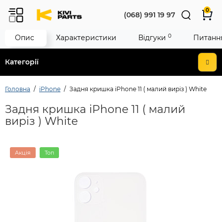
0
(068) 991 19 97
0
Опис
Характеристики
Відгуки
Питання
Категорії
Головна
iPhone
Задня кришка iPhone 11 ( малий виріз ) White
Задня кришка iPhone 11 ( малий
виріз ) White
Акція
Топ