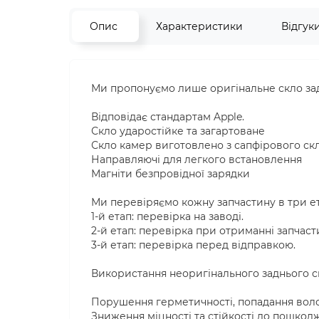
Опис
Характеристики
Відгук
Ми пропонуємо лише оригінальне скло задн
Відповідає стандартам Apple.
Скло ударостійке та загартоване
Скло камер виготовлено з сапфірового ск
Направляючі для легкого встановлення
Магніти безпровідної зарядки
Ми перевіряємо кожну запчастину в три е
1-й етап: перевірка на заводі.
2-й етап: перевірка при отриманні запчаст
3-й етап: перевірка перед відправкою.
Використання неоригінального заднього с
Порушення герметичності, попадання воло
Зниження міцності та стійкості до пошкод