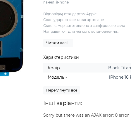
панелі iPhone.
Відповідає стандартам Apple.
Скло ударостійке та загартоване
Скло камер виготовлено з сапфірового скла
Направляючі для легкого встановлення...
Читати далі...
Характеристики
Колір -
Black Tita
Модель -
iPhone 16
Переглянути все
Інші варіанти:
Sorry but there was an AJAX error: 0 error