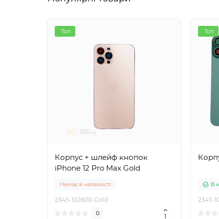
Топ
Топ
Корпус + шлейф кнопок
Корпу
iPhone 12 Pro Max Gold
Немає в наявності
В 
2345-102600-Gold
2345-1
0