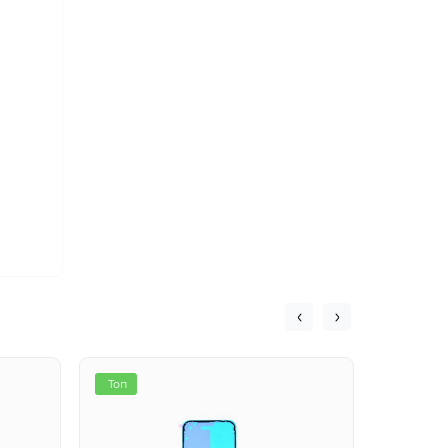
Топ
Хіт