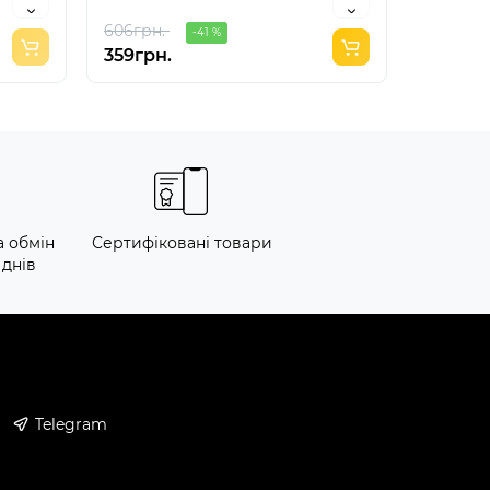
606грн.
-41 %
359грн.
112грн.
а обмін
Сертифіковані товари
 днів
Telegram