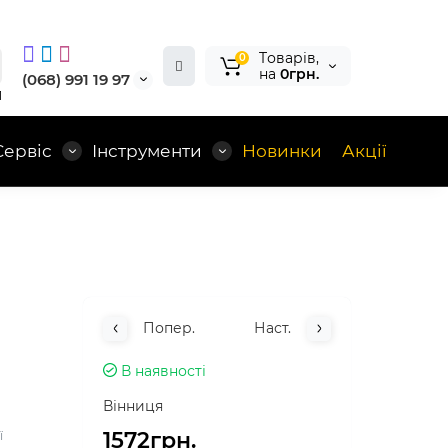
Tоварів,
0
на
0грн.
(068) 991 19 97
1
Сервіс
Інструменти
Новинки
Акції
Попер.
Наст.
В наявності
Вінниця
1572грн.
ї