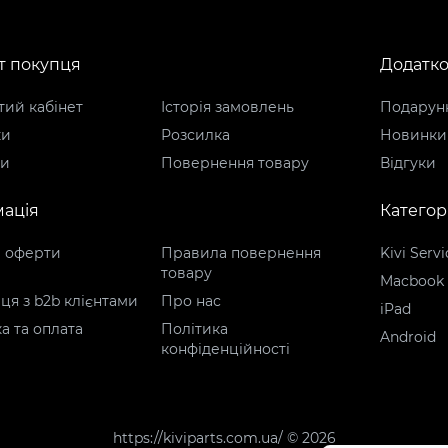
т покупця
Додатк
ий кабінет
Історія замовлень
Подарунк
ки
Розсилка
Новинки
ти
Повернення товару
Відгуки
ація
Категорі
р оферти
Правила повернення
Kivi Servi
товару
Macbook
ця з b2b клієнтами
Про нас
iPad
а та оплата
Політика
Android
конфіденційності
https://kiviparts.com.ua/ © 2026