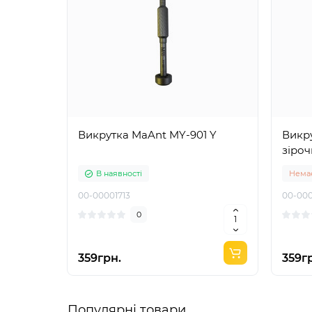
Викрутка MaAnt MY-901 Y
Викру
зіроч
В наявності
Немає
00-00001713
00-000
0
359грн.
359г
Популярні товари