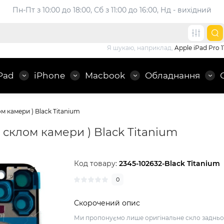
Пн-Пт з 10:00 до 18:00, 
Сб з 11:00 до 16:00, Нд - вихідний
Я шукаю, наприклад,
Apple iPad Pro 1
Pad
iPhone
Macbook
Обладнання
ом камери ) Black Titanium
з склом камери ) Black Titanium
Код товару:
2345-102632-Black Titanium
0
Скорочений опис
Ми пропонуємо лише оригінальне скло задньо