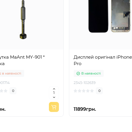
тка MaAnt MY-901 *
Дисплей оригінал iPhone
ка
Pro
 в наявності
В наявності
01714
2345-102639
0
0
рн.
11899грн.