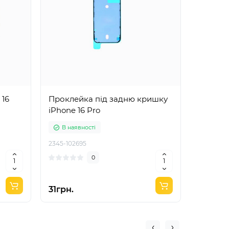
 16
Проклейка під задню кришку
Прокле
iPhone 16 Pro
iPhone 
В наявності
В ная
2345-102695
2345-102
0
31грн.
13грн.