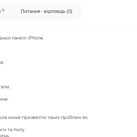
0
и
Питання - відповідь (0)
ьої панелі iPhone.
ла
тапи:
ини.
кла може призвести таких проблем як:
ги та пилу
жень