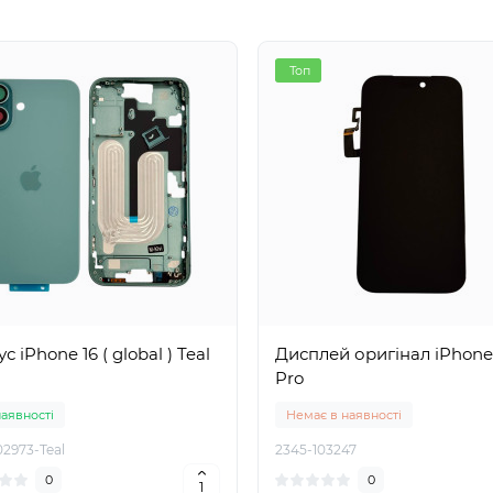
Топ
с iPhone 16 ( global ) Teal
Дисплей оригінал iPhone
Pro
наявності
Немає в наявності
02973-Teal
2345-103247
0
0