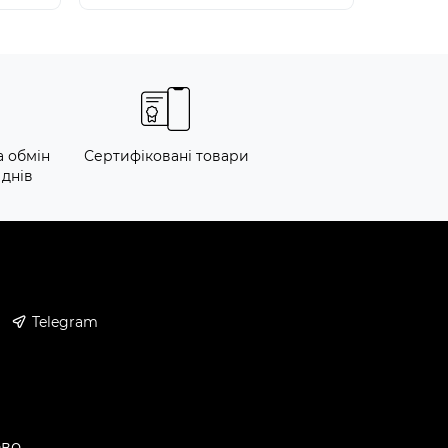
а обмін
Сертифіковані товари
 днів
Telegram
ово