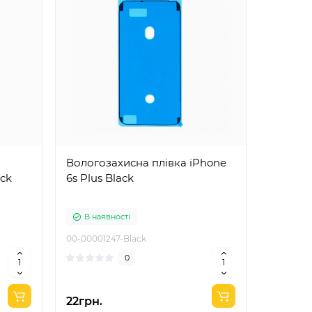
Вологозахисна плівка iPhone
Верхній
ack
6s Plus Black
В наявності
В ная
00-00001247-Black
00-00002
0
22грн.
225грн