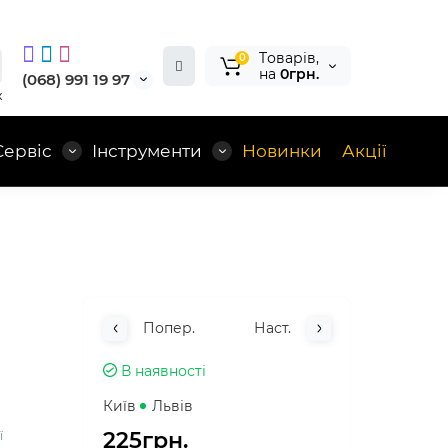
Tоварів,
0
на
0грн.
(068) 991 19 97
x
Сервіс
Інструменти
Новинки
Акції
Попер.
Наст.
В наявності
Київ
Львів
225грн.
ї