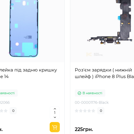
лейка під задню кришку
Розʼєм зарядки ( нижній
e 14
шлейф ) iPhone 8 Plus Bl
наявності
В наявності
02066
00-00001176-Black
0
0
н.
225грн.