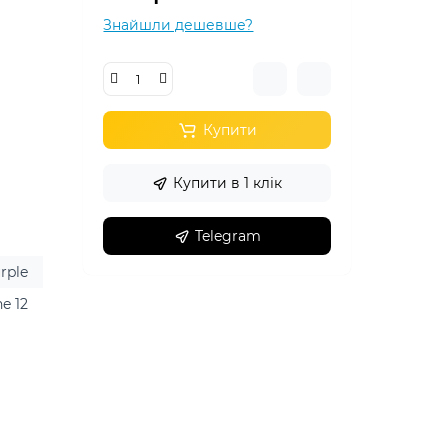
Знайшли дешевше?
Купити
Купити в 1 клік
Telegram
rple
e 12