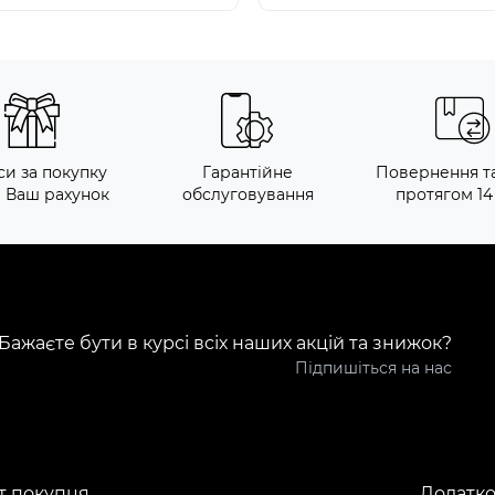
си за покупку
Гарантійне
Повернення т
а Ваш рахунок
обслуговування
протягом 14
Бажаєте бути в курсі всіх наших акцій та знижок?
Підпишіться на нас
т покупця
Додатк