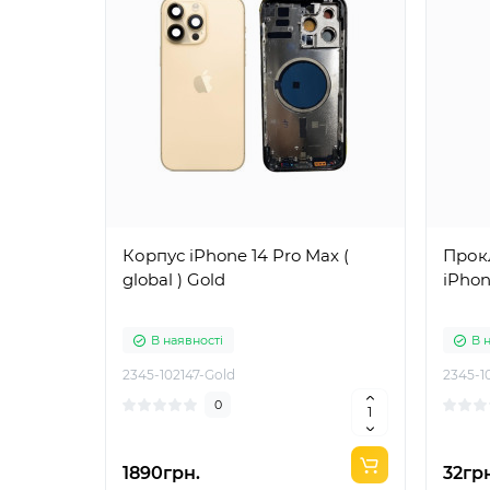
Корпус iPhone 14 Pro Max (
Прок
global ) Gold
iPhon
В наявності
В 
2345-102147-Gold
2345-1
0
1890грн.
32гр