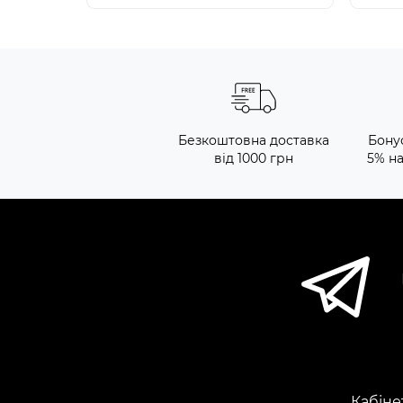
Безкоштовна доставка
Бону
від 1000 грн
5% н
Кабіне