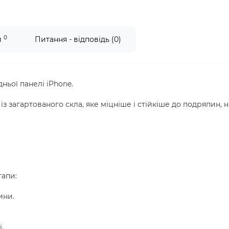
0
и
Питання - відповідь (0)
ьої панелі iPhone.
з загартованого скла, яке міцніше і стійкіше до подряпин, н
тапи:
ини.
.