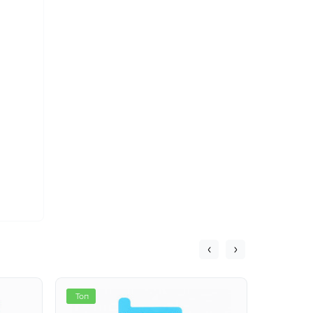
Топ
Хіт