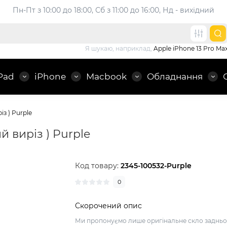
Пн-Пт з 10:00 до 18:00, 
Сб з 11:00 до 16:00, Нд - вихідний
Я шукаю, наприклад,
Apple iPhone 13 Pro Ma
Pad
iPhone
Macbook
Обладнання
з ) Purple
й виріз ) Purple
Код товару:
2345-100532-Purple
0
Скорочений опис
Ми пропонуємо лише оригінальне скло задньо