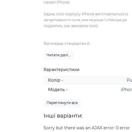
панелі iPhone.
Заднє скло корпусу iPhone виготовляється із
загартованого скла, яке міцніше і стійкіше до
подряпин, ніж звичайне скло.
Відповідає стандартам A...
Читати далі...
Характеристики
Колір -
Pu
Модель -
iPhon
Переглянути все
Інші варіанти:
Sorry but there was an AJAX error: 0 error