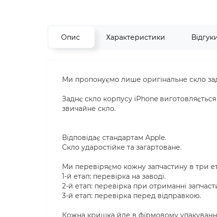
Опис
Характеристики
Відгук
Ми пропонуємо лише оригінальне скло задн
Заднє скло корпусу iPhone виготовляється і
звичайне скло.
Відповідає стандартам Apple.
Скло ударостійке та загартоване.
Ми перевіряємо кожну запчастину в три е
1-й етап: перевірка на заводі.
2-й етап: перевірка при отриманні запчаст
3-й етап: перевірка перед відправкою.
Кожна кришка йде в фірмовому упакуванні