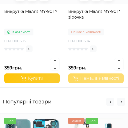
Викрутка MaAnt MY-901 Y
Викрутка MaAnt MY-901 *
зірочка
В наявності
Немає в наявності
00-00001713
00-00001714
0
0
359грн.
359грн.
Купити
Немає в наявності
Популярні товари
Топ
Акція
Топ