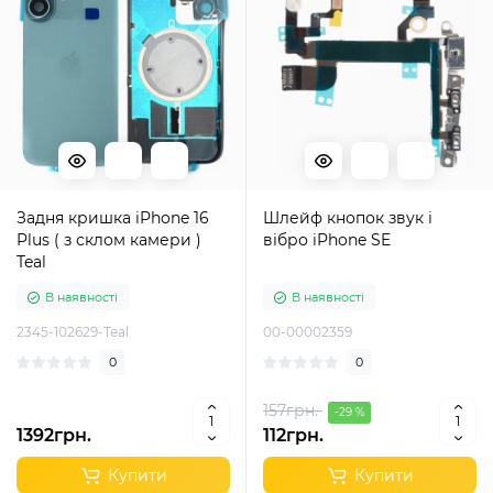
Задня кришка iPhone 16
Шлейф кнопок звук і
Plus ( з склом камери )
вібро iPhone SE
Teal
В наявності
В наявності
2345-102629-Teal
00-00002359
0
0
157грн.
-29 %
1392грн.
112грн.
Купити
Купити