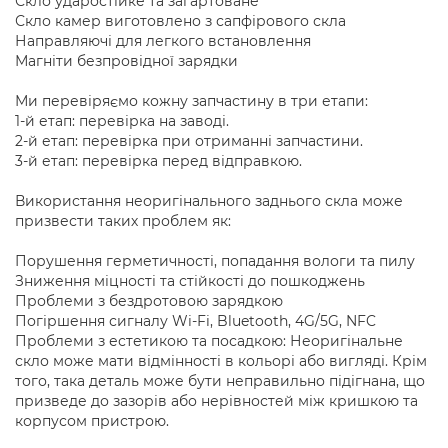
Скло ударостійке та загартоване
Скло камер виготовлено з сапфірового скла
Направляючі для легкого встановлення
Магніти безпровідної зарядки
Ми перевіряємо кожну запчастину в три етапи:
1-й етап: перевірка на заводі.
2-й етап: перевірка при отриманні запчастини.
3-й етап: перевірка перед відправкою.
Використання неоригінального заднього скла може
призвести таких проблем як:
Порушення герметичності, попадання вологи та пилу
Зниження міцності та стійкості до пошкоджень
Проблеми з бездротовою зарядкою
Погіршення сигналу Wi-Fi, Bluetooth, 4G/5G, NFC
Проблеми з естетикою та посадкою: Неоригінальне
скло може мати відмінності в кольорі або вигляді. Крім
того, така деталь може бути неправильно підігнана, що
призведе до зазорів або нерівностей між кришкою та
корпусом пристрою.