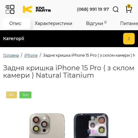
0
(068) 991 19 97
0
Опис
Характеристики
Відгуки
Питання
Категорії
Головна
iPhone
Задня кришка iPhone 15 Pro ( з склом камери ) Na
Задня кришка iPhone 15 Pro ( з склом
камери ) Natural Titanium
Хіт
Топ