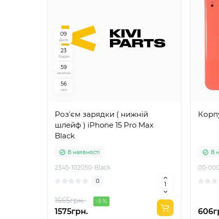
0
9
Днів
2
3
Годин
5
9
хвилин
5
5
сек
Розʼєм зарядки ( нижній
Корпу
шлейф ) iPhone 15 Pro Max
Black
В наявності
В 
2345-102050-Black
00-000
0
1665грн.
-5 %
1575грн.
606г