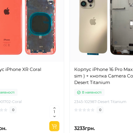
с iPhone XR Coral
Корпус iPhone 16 Pro Max 
sim ) + кнопка Camera Co
Desert Titanium
наявності
В наявності
01702-Coral
2345-102987-Desert Titanium
0
0
рн.
3233грн.