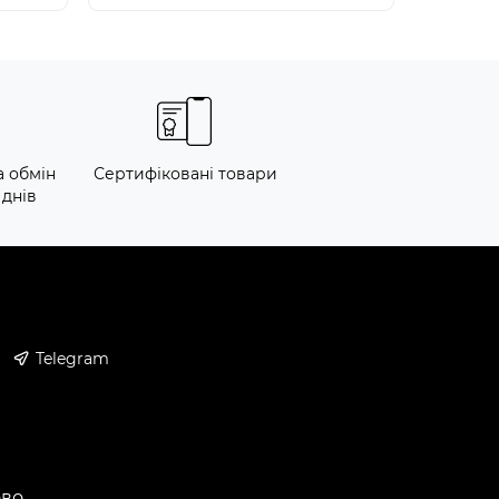
а обмін
Сертифіковані товари
 днів
Telegram
ово