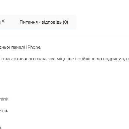
0
и
Питання - відповідь (0)
ьої панелі iPhone.
з загартованого скла, яке міцніше і стійкіше до подряпин, н
тапи:
ини.
.