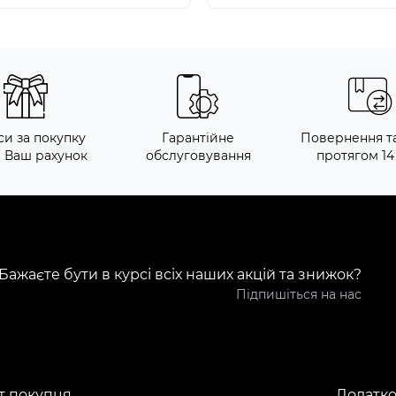
си за покупку
Гарантійне
Повернення т
а Ваш рахунок
обслуговування
протягом 14
Бажаєте бути в курсі всіх наших акцій та знижок?
Підпишіться на нас
т покупця
Додатк