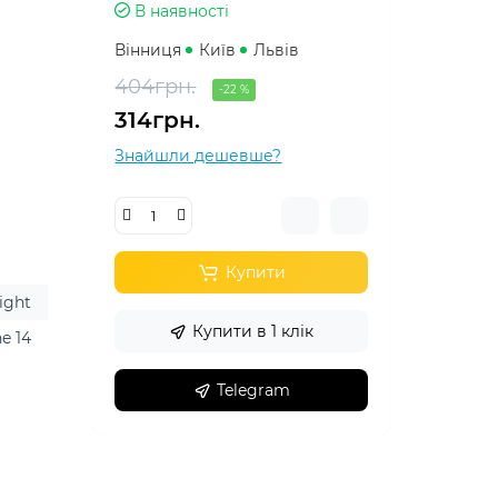
В наявності
Вінниця
Київ
Львів
404грн.
-22 %
314грн.
Знайшли дешевше?
Купити
ight
Купити в 1 клік
e 14
Telegram