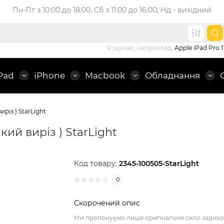
Пн-Пт з 10:00 до 18:00, 
Сб з 11:00 до 16:00, Нд - вихідний
Я шукаю, наприклад,
Apple iPad Pro 1
Pad
iPhone
Macbook
Обладнання
різ ) StarLight
ий виріз ) StarLight
Код товару:
2345-100505-StarLight
0
Скорочений опис
Ми пропонуємо лише оригінальне скло задньо