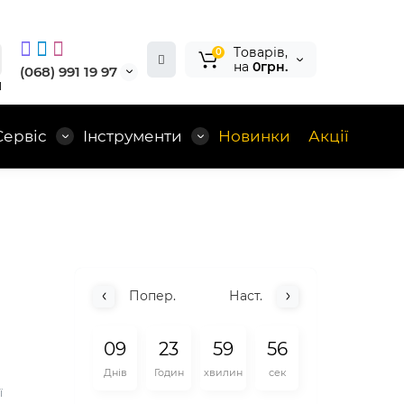
Tоварів,
0
на
0грн.
(068) 991 19 97
1
Сервіс
Інструменти
Новинки
Акції
Попер.
Наст.
0
9
2
3
5
9
5
5
Днів
Годин
хвилин
сек
ї