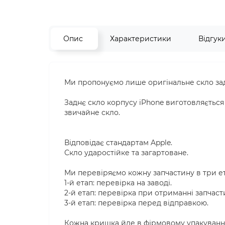
Опис
Характеристики
Відгук
Ми пропонуємо лише оригінальне скло задн
Заднє скло корпусу iPhone виготовляється і
звичайне скло.
Відповідає стандартам Apple.
Скло ударостійке та загартоване.
Ми перевіряємо кожну запчастину в три е
1-й етап: перевірка на заводі.
2-й етап: перевірка при отриманні запчаст
3-й етап: перевірка перед відправкою.
Кожна кришка йде в фірмовому упакуванні