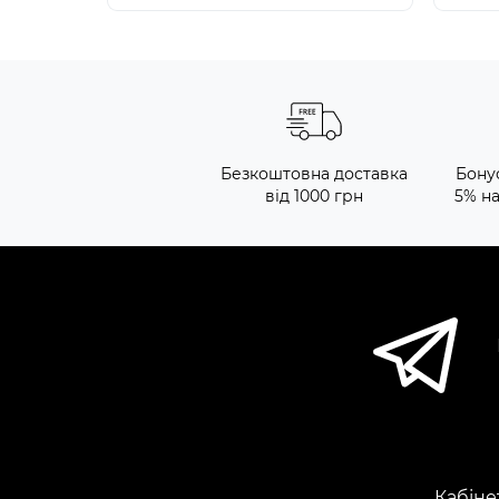
Безкоштовна доставка
Бону
від 1000 грн
5% н
Кабіне