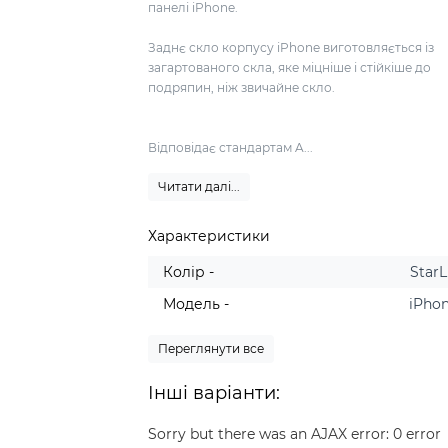
панелі iPhone.
Заднє скло корпусу iPhone виготовляється із
загартованого скла, яке міцніше і стійкіше до
подряпин, ніж звичайне скло.
Відповідає стандартам A...
Читати далі...
Характеристики
Колір -
StarL
Модель -
iPhon
Переглянути все
Інші варіанти:
Sorry but there was an AJAX error: 0 error