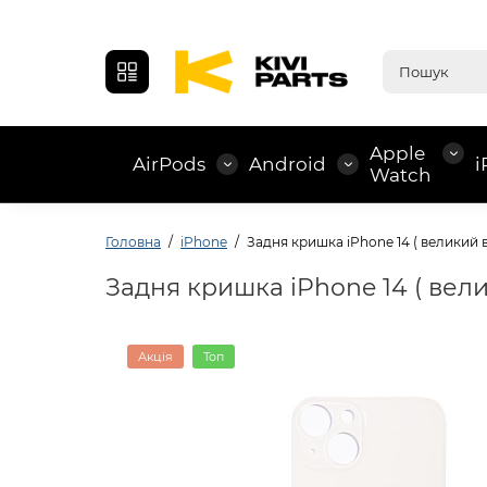
Apple
AirPods
Android
i
Watch
Головна
iPhone
Задня кришка iPhone 14 ( великий ви
Задня кришка iPhone 14 ( велик
Акція
Топ