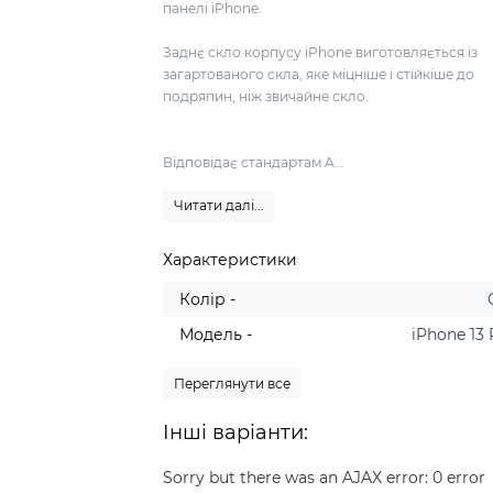
панелі iPhone.
Заднє скло корпусу iPhone виготовляється із
загартованого скла, яке міцніше і стійкіше до
подряпин, ніж звичайне скло.
Відповідає стандартам A...
Читати далі...
Характеристики
Колір -
Модель -
iPhone 13
Переглянути все
Інші варіанти:
Sorry but there was an AJAX error: 0 error