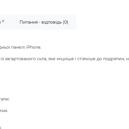
0
и
Питання - відповідь (0)
ьої панелі iPhone.
з загартованого скла, яке міцніше і стійкіше до подряпин, н
тапи:
ини.
.