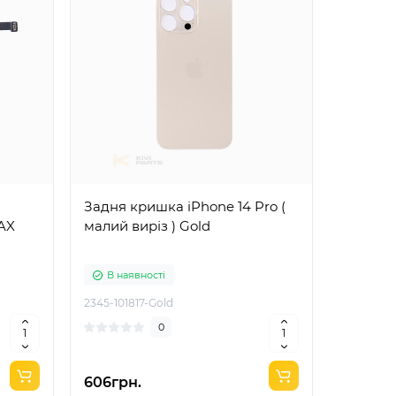
Задня кришка iPhone 14 Pro (
Сітка Д
AX
малий виріз ) Gold
В наявності
В ная
2345-101817-Gold
00-00001
0
606грн.
4грн.