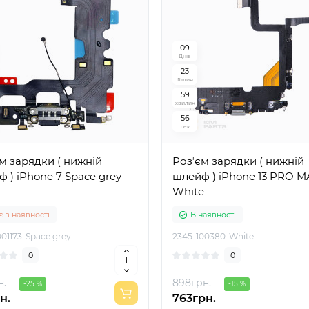
0
9
Днів
2
3
Годин
5
9
хвилин
5
5
сек
м зарядки ( нижній
Розʼєм зарядки ( нижній
 ) iPhone 7 Space grey
шлейф ) iPhone 13 PRO M
White
 в наявності
В наявності
01173-Space grey
2345-100380-White
0
0
н.
898грн.
-25 %
-15 %
н.
763грн.