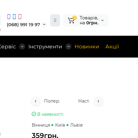
Tоварів,
0
на
0грн.
(068) 991 19 97
x
Сервіс
Інструменти
Новинки
Акції
Попер.
Наст.
В наявності
Вінниця
Київ
Львів
359грн.
ї