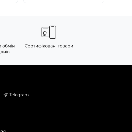
а обмін
Сертифіковані товари
 днів
Telegram
ово