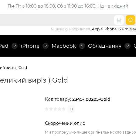
Пн-Пт з 10:00 до 18:00, 
Сб з 11:00 до 16:00, Нд - вихідний
Я шукаю, наприклад,
Apple iPhone 13 Pro Ma
Pad
iPhone
Macbook
Обладнання
ий виріз ) Gold
великий виріз ) Gold
Код товару:
2345-100205-Gold
0
Скорочений опис
Ми пропонуємо лише оригінальне скло задньо