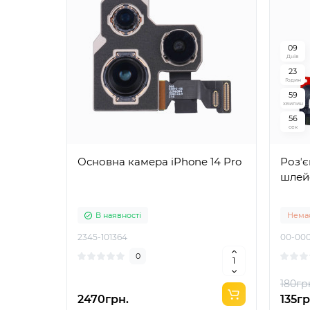
0
9
Днів
2
3
Годин
5
9
хвилин
5
5
сек
Основна камера iPhone 14 Pro
Розʼє
шлейф
В наявності
Немає
2345-101364
00-000
0
180гр
2470грн.
135гр