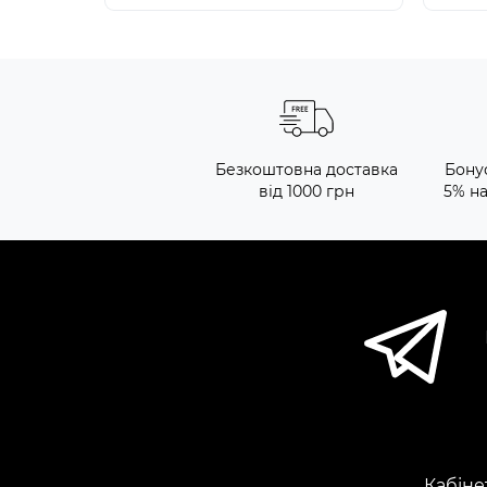
Безкоштовна доставка
Бону
від 1000 грн
5% н
Кабіне