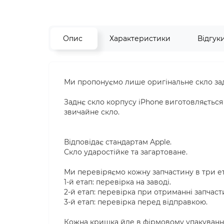
Опис
Характеристики
Відгук
Ми пропонуємо лише оригінальне скло задн
Заднє скло корпусу iPhone виготовляється і
звичайне скло.
Відповідає стандартам Apple.
Скло ударостійке та загартоване.
Ми перевіряємо кожну запчастину в три е
1-й етап: перевірка на заводі.
2-й етап: перевірка при отриманні запчаст
3-й етап: перевірка перед відправкою.
Кожна кришка йде в фірмовому упакуванні