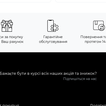
си за покупку
Гарантійне
Повернення т
а Ваш рахунок
обслуговування
протягом 14
Бажаєте бути в курсі всіх наших акцій та знижок?
Підпишіться на нас
т покупця
Додатк