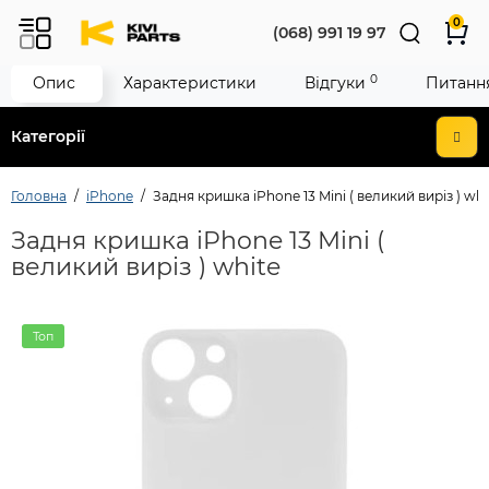
0
(068) 991 19 97
0
Опис
Характеристики
Відгуки
Питання
Категорії
Головна
iPhone
Задня кришка iPhone 13 Mini ( великий виріз ) whi
Задня кришка iPhone 13 Mini (
великий виріз ) white
Топ