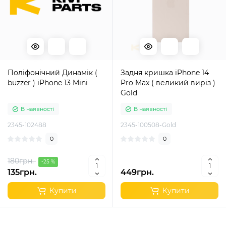
Поліфонічний Динамік (
Задня кришка iPhone 14
buzzer ) iPhone 13 Mini
Pro Max ( великий виріз )
Gold
В наявності
В наявності
2345-102488
2345-100508-Gold
0
0
180грн.
-25 %
135грн.
449грн.
Купити
Купити