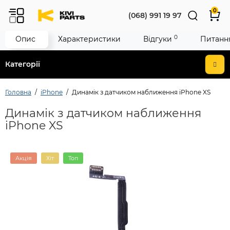
0
(068) 991 19 97
0
Опис
Характеристики
Відгуки
Питання
Категорії
Головна
iPhone
Динамік з датчиком наближення iPhone XS
Динамік з датчиком наближення
iPhone XS
Акція
Хіт
Топ