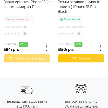
Задня кришка iPhone 15 ( з
Розʼєм зарядки ( нижній
склом камери ) Pink
шлейф ) iPhone 15 Plus
Black
Немає в наявності
В наявності
2345-101765-Pink
2345-102051-Black
0
0
674грн.
3375грн.
-13 %
-7 %
584грн.
3150грн.
Немає в наявності
Купити
Безкоштовна доставка
Бонуси за покупку
від 1000 грн
5% на Ваш рахунок