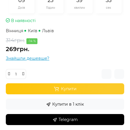
0
9
2
3
5
9
5
4
Днів
Годин
хвилин
сек
В наявності
Вінниця
Київ
Львів
314грн.
-14 %
269грн.
Знайшли дешевше?
Купити
Купити в 1 клік
Telegram