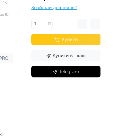
, які
Знайшли дешевше?
ше 10
Купити
Купити в 1 клік
 PRO
Telegram
кі