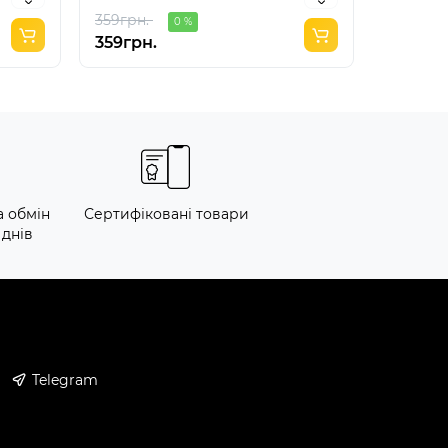
359грн.
359грн.
0 %
359грн.
180грн
а обмін
Сертифіковані товари
 днів
Telegram