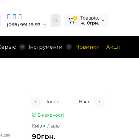
Tоварів,
0
на
0грн.
(068) 991 19 97
1
Сервіс
Інструменти
Новинки
Акції
Попер.
Наст.
В наявності
Київ
Львів
90грн.
це два