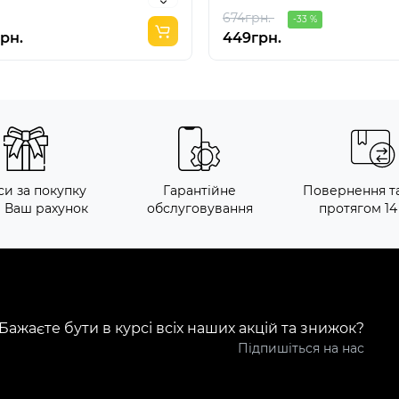
674грн.
-33 %
грн.
449грн.
си за покупку
Гарантійне
Повернення т
а Ваш рахунок
обслуговування
протягом 14
Бажаєте бути в курсі всіх наших акцій та знижок?
Підпишіться на нас