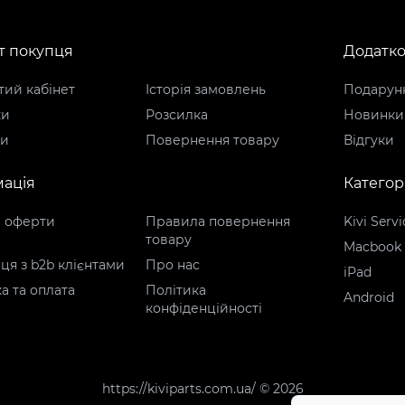
т покупця
Додатк
ий кабінет
Історія замовлень
Подарунк
ки
Розсилка
Новинки
ти
Повернення товару
Відгуки
ація
Категорі
р оферти
Правила повернення
Kivi Servi
товару
Macbook
ця з b2b клієнтами
Про нас
iPad
а та оплата
Політика
Android
конфіденційності
https://kiviparts.com.ua/ © 2026