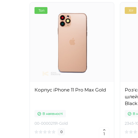
Топ
Хіт
Корпус iPhone 11 Pro Max Gold
Розʼє
шлейф
Black
В наявності
В 
00-00002191-Gold
2345-1
0