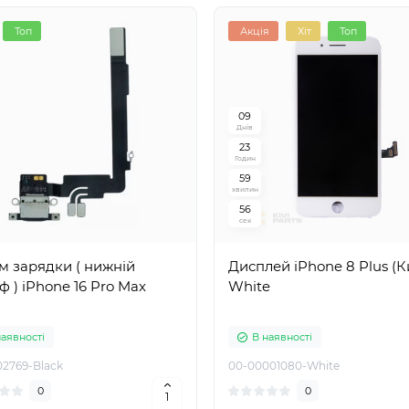
Топ
Акція
Хіт
Топ
0
9
Днів
2
3
Годин
5
9
хвилин
5
5
сек
м зарядки ( нижній
Дисплей iPhone 8 Plus (К
 ) iPhone 16 Pro Max
White
наявності
В наявності
02769-Black
00-00001080-White
0
0