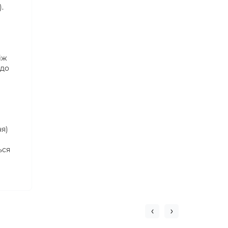
.
іж
 до
ня)
ься