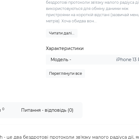
бездротові протоколи звʼязку малого радіуса дії
використовуються для обміну даними між
пристроями на короткій відстані (зазвичай мен
метрів). Хоча обидва вон...
Читати далі...
Характеристики
Модель -
iPhone 13
Переглянути все
0
и
Питання - відповідь (0)
 - це два бездротові протоколи звʼязку малого радіуса дії, я