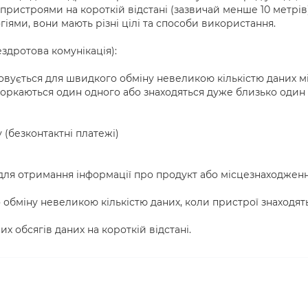
ристроями на короткій відстані (зазвичай менше 10 метрів)
іями, вони мають різні цілі та способи використання.
ездротова комунікація):
овується для швидкого обміну невеликою кількістю даних м
оркаються один одного або знаходяться дуже близько один
(безконтактні платежі)
 для отримання інформації про продукт або місцезнаходжен
обміну невеликою кількістю даних, коли пристрої знаходят
х обсягів даних на короткій відстані.