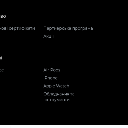
ово
ові сертифікати
Партнерська програма
Акції
ї
ce
Air Pods
iPhone
Apple Watch
Обладнання та
інструменти