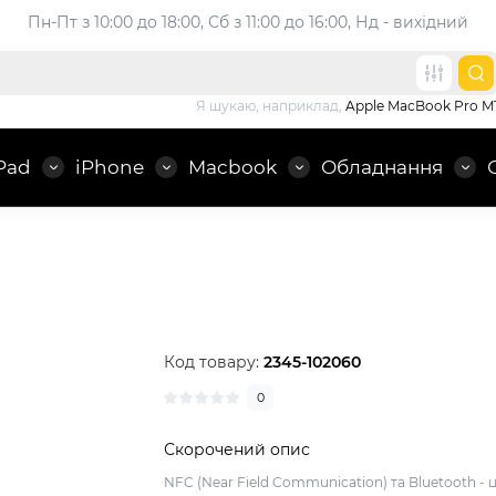
Пн-Пт з 10:00 до 18:00, 
Сб з 11:00 до 16:00, Нд - вихідний
Я шукаю, наприклад,
Apple MacBook Pro M
Pad
iPhone
Macbook
Обладнання
Код товару:
2345-102060
0
Скорочений опис
NFC (Near Field Communication) та Bluetooth - 