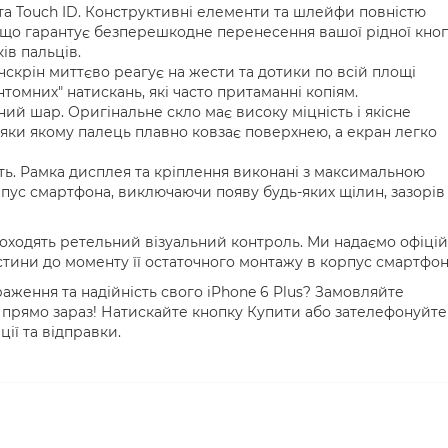
 та Touch ID. Конструктивні елементи та шлейфи повністю
 що гарантує безперешкодне перенесення вашої рідної кно
ів пальців.
ачскрін миттєво реагує на жести та дотики по всій площі
томних" натискань, які часто притаманні копіям.
ий шар. Оригінальне скло має високу міцність і якісне
яки якому палець плавно ковзає поверхнею, а екран легко
ть. Рамка дисплея та кріплення виконані з максимальною
орпус смартфона, виключаючи появу будь-яких щілин, зазорів
роходять ретельний візуальний контроль. Ми надаємо офіці
стини до моменту її остаточного монтажу в корпус смартфон
аження та надійність свого iPhone 6 Plus? Замовляйте
прямо зараз! Натискайте кнопку Купити або зателефонуйте
ії та відправки.