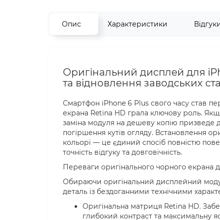
Опис
Характеристики
Відгук
Оригінальний дисплей для iPho
та відновлення заводських ст
Смартфон iPhone 6 Plus свого часу став п
екрана Retina HD грала ключову роль. Як
заміна модуля на дешеву копію призведе д
погіршення кутів огляду. Встановлення ор
кольорі — це єдиний спосіб повністю по
точність відгуку та довговічність.
Переваги оригінального чорного екрана дл
Обираючи оригінальний дисплейний модуль 
деталь із бездоганними технічними харак
Оригінальна матриця Retina HD. Забе
глибокий контраст та максимальну яс