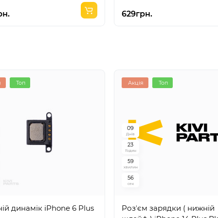
рн.
629грн.
я
Топ
Акція
Топ
0
9
Днів
2
3
Годин
5
9
хвилин
5
5
сек
ій динамік iPhone 6 Plus
Розʼєм зарядки ( нижній