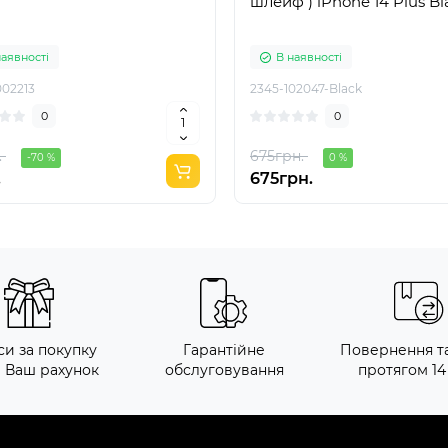
шлейф ) iPhone 14 Plus Bl
наявності
В наявності
02213
2345-102047-Black
0
0
.
675грн.
-70 %
0 %
.
675грн.
си за покупку
Гарантійне
Повернення т
а Ваш рахунок
обслуговування
протягом 14