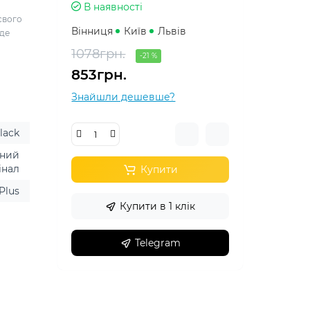
В наявності
свого
Вінниця
Київ
Львів
 де
1078грн.
-21 %
853грн.
Знайшли дешевше?
lack
ений
інал
Купити
Plus
Купити в 1 клік
Telegram