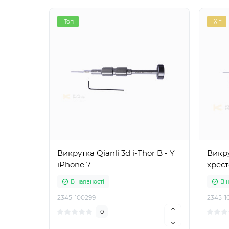
Топ
Хіт
Викрутка Qianli 3d i-Thor B - Y
Викру
iPhone 7
хрес
В наявності
В 
2345-100299
2345-1
0