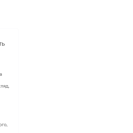
ть
а
ляд,
ого,