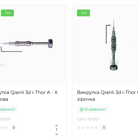
Топ
Топ
тка Qianli 3d i-Thor A - X
Викрутка Qianli 3d i-Thor С
това
зірочка
наявності
В наявності
00300
2345-100301
0
0