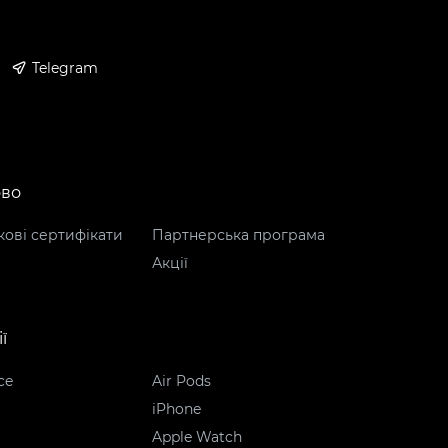
Telegram
ово
ові сертифікати
Партнерська програма
Акції
ї
ce
Air Pods
iPhone
Apple Watch