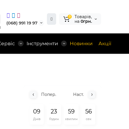
Tоварів,
0
на
0грн.
(068) 991 19 97
1
Сервіс
Інструменти
Новинки
Акції
Попер.
Наст.
0
9
2
3
5
9
5
5
Днів
Годин
хвилин
сек