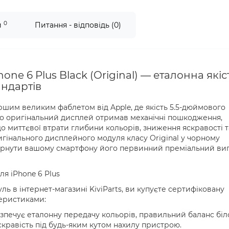
0
и
Питання - відповідь (0)
ne 6 Plus Black (Original) — еталонна якіс
андартів
ершим великим фаблетом від Apple, де якість 5.5-дюймового
що оригінальний дисплей отримав механічні пошкодження,
о миттєвої втрати глибини кольорів, зниження яскравості т
игінального дисплейного модуля класу Original у чорному
вернути вашому смартфону його первинний преміальний виг
я iPhone 6 Plus
в інтернет-магазині KiviParts, ви купуєте сертифіковану
теристиками:
зпечує еталонну передачу кольорів, правильний баланс біл
кравість під будь-яким кутом нахилу пристрою.