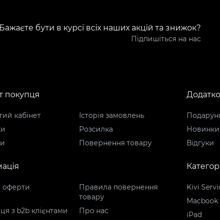
Бажаєте бути в курсі всіх наших акцій та знижок?
Підпишіться на нас
т покупця
Додатк
ий кабінет
Історія замовлень
Подарунк
ки
Розсилка
Новинки
ти
Повернення товару
Відгуки
ація
Категорі
р оферти
Правила повернення
Kivi Servi
товару
Macbook
ця з b2b клієнтами
Про нас
iPad