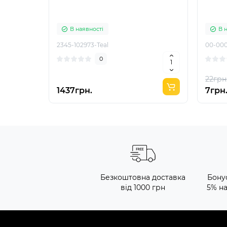
В наявності
В 
2345-102973-Teal
00-000
0
22грн
1437грн.
7грн
Безкоштовна доставка
Бону
від 1000 грн
5% н