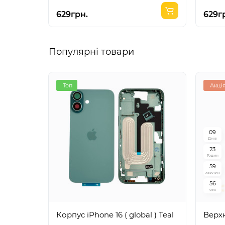
629грн.
629г
Популярні товари
Топ
Акці
0
9
Днів
2
3
Годин
5
9
хвилин
5
5
сек
Корпус iPhone 16 ( global ) Teal
Верхн