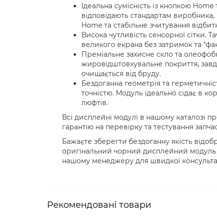
Ідеальна сумісність із кнопкою Home
відповідають стандартам виробника,
Home та стабільне зчитування відбитк
Висока чутливість сенсорної сітки. Т
великого екрана без затримок та "фан
Преміальне захисне скло та олеофобн
жировідштовхувальне покриття, завд
очищається від бруду.
Бездоганна геометрія та герметичніс
точністю. Модуль ідеально сідає в к
люфтів.
Всі дисплейні модулі в нашому каталозі п
гарантію на перевірку та тестування запча
Бажаєте зберегти бездоганну якість відобр
оригінальний чорний дисплейний модуль 
нашому менеджеру для швидкої консультац
Рекомендовані товари