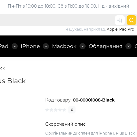
Пн-Пт з 10:00 до 18:00, 
Сб з 11:00 до 16:00, Нд - вихідний
Я шукаю, наприклад,
Apple iPad Pro 1
Pad
iPhone
Macbook
Обладнання
ack
s Black
Код товару:
00-00001088-Black
0
Скорочений опис
Оригінальний дисплей для iPhone 6 Plus Black