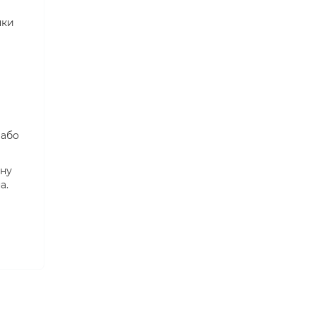
пки
 або
йну
а.