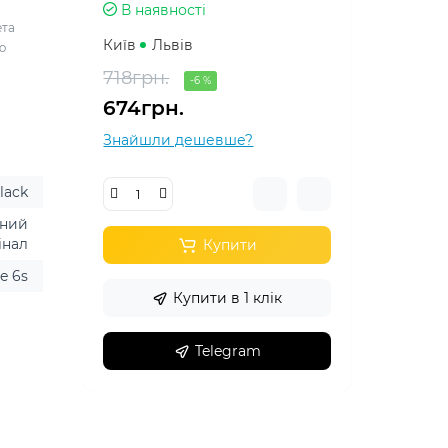
В наявності
ета
Київ
Львів
ю
718грн.
-6 %
674грн.
Знайшли дешевше?
lack
ений
інал
Купити
e 6s
Купити в 1 клік
Telegram