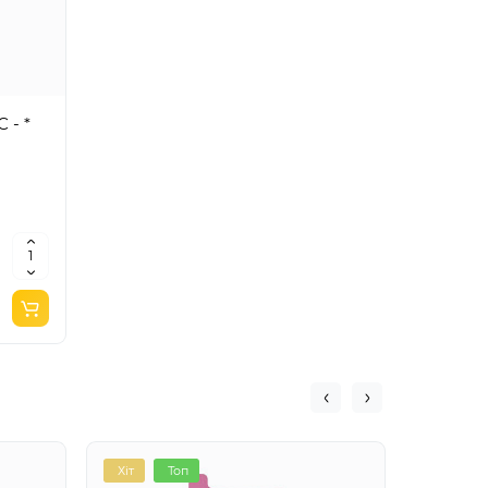
 - *
Хіт
Топ
Акція