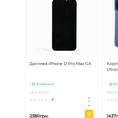
Дисплей iPhone 12 Pro Max GX
Корпу
Ultra
В наявності
В 
2345-101200
2345-1
0
2380грн.
1437