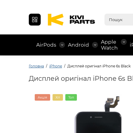
Apple
AirPods
Android
i
Watch
Головна
iPhone
Дисплей оригінал iPhone 6s Black
Дисплей оригінал iPhone 6s B
Акція
Хіт
Топ