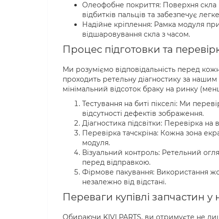
Олеофобне покриття: Поверхня скла 
відбитків пальців та забезпечує легке
Надійне кріплення: Рамка модуля при
відшаровування скла з часом.
Процес підготовки та перевірк
Ми розуміємо відповідальність перед кожн
проходить ретельну діагностику за нашим 
мінімальний відсоток браку на ринку (мен
Тестування на биті пікселі: Ми перев
відсутності дефектів зображення.
Діагностика підсвітки: Перевірка на 
Перевірка тачскріна: Кожна зона екра
модуля.
Візуальний контроль: Ретельний огляд
перед відправкою.
Фірмове пакування: Використання жорс
незалежно від відстані.
Переваги купівлі запчастин у
Обираючи KIVI PARTS, ви отримуєте не лиш