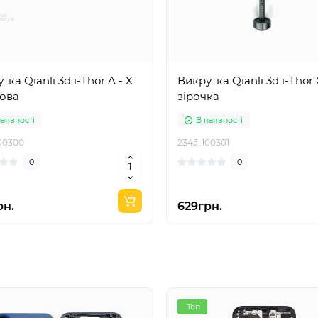
тка Qianli 3d i-Thor A - X
Викрутка Qianli 3d i-Thor С
това
зірочка
наявності
В наявності
00300
2345-100301
0
0
рн.
629грн.
Топ