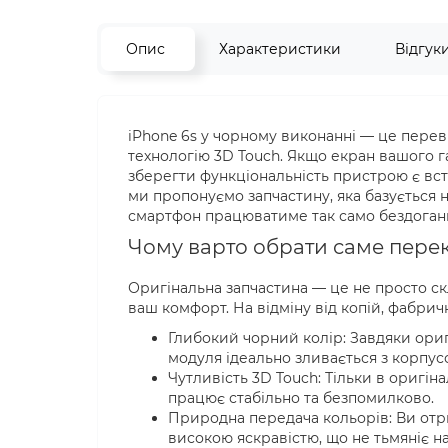
Опис
Характеристики
Відгук
iPhone 6s у чорному виконанні — це переві
технологію 3D Touch. Якщо екран вашого 
зберегти функціональність пристрою є вст
ми пропонуємо запчастину, яка базується н
смартфон працюватиме так само бездоганно
Чому варто обрати саме перек
Оригінальна запчастина — це не просто ск
ваш комфорт. На відміну від копій, фабрич
Глибокий чорний колір: Завдяки ори
модуля ідеально зливається з корпус
Чутливість 3D Touch: Тільки в оригі
працює стабільно та безпомилково.
Природна передача кольорів: Ви отри
високою яскравістю, що не тьмяніє на