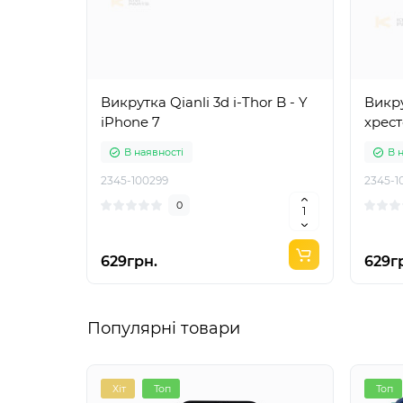
Викрутка Qianli 3d i-Thor B - Y
Викру
iPhone 7
хрес
В наявності
В 
2345-100299
2345-1
0
629грн.
629г
Популярні товари
Хіт
Топ
Топ