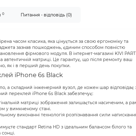
0
и
Питання - відповідь (0)
рена часом класика, яка цінується за свою ергономіку та
гаджета зазнав пошкоджень, єдиним способом повністю
ановлення фірмового модуля. В інтернет-магазині KIVI PAR
а автентичній матриці. Це гарантує, що після ремонту ваш
, як і в перший день покупки.
лей iPhone 6s Black
ло, а складний інженерний вузол, де кожен шар відповідає 
ний переклей iPhone 6s Black забезпечує:
гінальній матриці зображення залишається насиченим, а ра
ом у вимкненому стані.
нальному виконанні технологія розпізнавання сили натисканн
муєте стандарт Retina HD з ідеальним балансом білого та
 сонці.