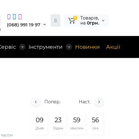
Tоварів,
0
на
0грн.
(068) 991 19 97
1
Сервіс
Інструменти
Новинки
Акції
Попер.
Наст.
0
9
2
3
5
9
5
5
Днів
Годин
хвилин
сек
а часом