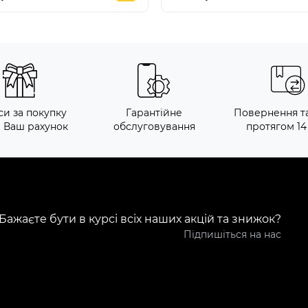
си за покупку
Гарантійне
Повернення т
а Ваш рахунок
обслуговування
протягом 14
Бажаєте бути в курсі всіх наших акцій та знижок?
Підпишіться на нас