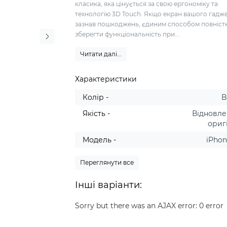
класика, яка цінується за свою ергономіку та
технологію 3D Touch. Якщо екран вашого гадж
зазнав пошкоджень, єдиним способом повніст
зберегти функціональність при...
Читати далі...
Характеристики
Колір -
B
Якість -
Відновл
ориг
Модель -
iPhon
Переглянути все
Інші варіанти:
Sorry but there was an AJAX error: 0 error