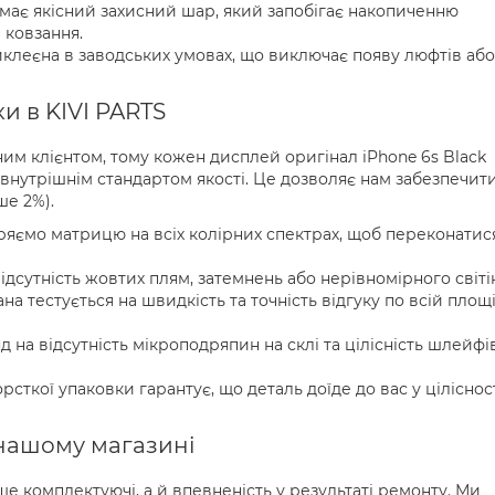
має якісний захисний шар, який запобігає накопиченню
 ковзання.
клеєна в заводських умовах, що виключає появу люфтів або
и в KIVI PARTS
им клієнтом, тому кожен дисплей оригінал iPhone 6s Black
внутрішнім стандартом якості. Це дозволяє нам забезпечит
ше 2%).
іряємо матрицю на всіх колірних спектрах, щоб переконатис
відсутність жовтих плям, затемнень або нерівномірного світі
на тестується на швидкість та точність відгуку по всій площ
 на відсутність мікроподряпин на склі та цілісність шлейфі
ткої упаковки гарантує, що деталь доїде до вас у ціліснос
 нашому магазині
е комплектуючі, а й впевненість у результаті ремонту. Ми