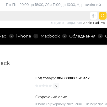
Пн-Пт з 10:00 до 18:00, 
Сб з 11:00 до 16:00, Нд - вихідний
Я шукаю, наприклад,
Apple iPad Pro 1
Pad
iPhone
Macbook
Обладнання
lack
Код товару:
00-00001089-Black
0
Скорочений опис
iPhone 6s у чорному виконанні — це перевірен