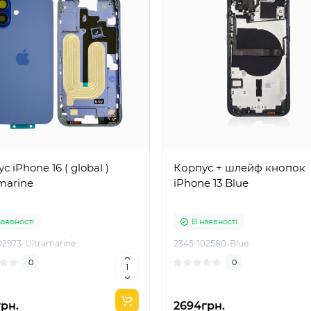
с iPhone 16 ( global )
Корпус + шлейф кнопок
marine
iPhone 13 Blue
наявності
В наявності
02973-Ultramarine
2345-102580-Blue
0
0
грн.
2694грн.