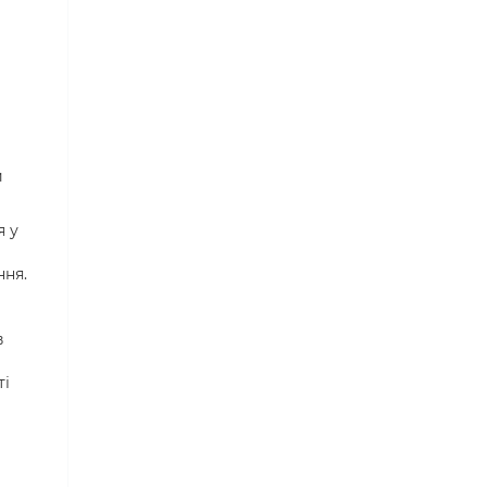
и
я у
ння.
і
в
ті