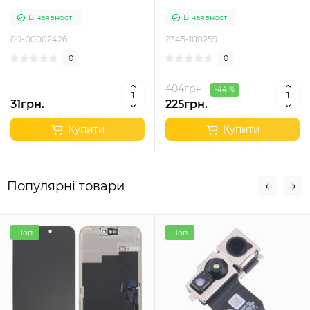
В наявності
В наявності
00-00002426
2345-100259
0
0
404грн.
-44 %
31грн.
225грн.
Купити
Купити
Популярні товари
Топ
Топ