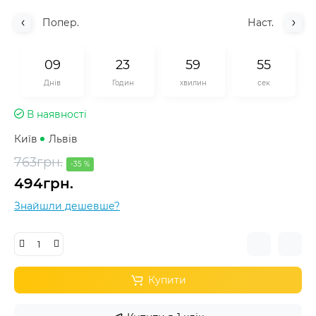
Попер.
Наст.
0
9
2
3
5
9
5
5
Днів
Годин
хвилин
сек
В наявності
Київ
Львів
763грн.
-35 %
494грн.
Знайшли дешевше?
Купити