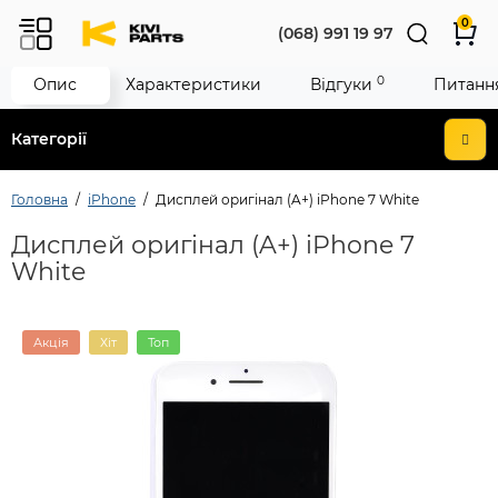
0
(068) 991 19 97
0
Опис
Характеристики
Відгуки
Питання
Категорії
Головна
iPhone
Дисплей оригінал (A+) iPhone 7 White
Дисплей оригінал (A+) iPhone 7
White
Акція
Хіт
Топ