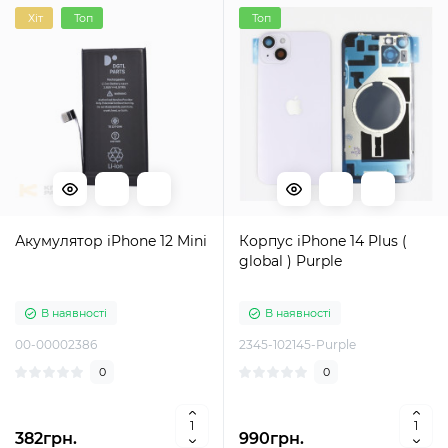
Хіт
Топ
Топ
Акумулятор iPhone 12 Mini
Корпус iPhone 14 Plus (
global ) Purple
В наявності
В наявності
00-00002386
2345-102145-Purple
0
0
382грн.
990грн.