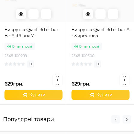
Викрутка Qianli 3d i-Thor
Викрутка Qianli 3d i-Thor A
B - Y iPhone 7
- X хрестова
В наявності
В наявності
2345-100299
2345-100300
0
0
629грн.
629грн.
Купити
Купити
Популярні товари