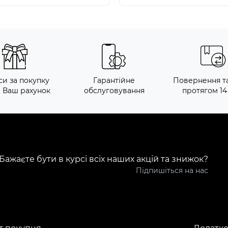
си за покупку
Гарантійне
Повернення т
а Ваш рахунок
обслуговування
протягом 14
Бажаєте бути в курсі всіх наших акцій та знижок?
Підпишіться на нас