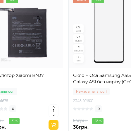
я
Топ
Акція
Топ
0
9
Днів
2
3
Годин
5
9
хвилин
5
5
сек
улятор Xiaomi BN37
Cкло + Oca Samsung A515
Galaxy A51 без вирізу (G
наявності
Немає в наявності
01675
2345-101601
0
0
н.
54грн.
-31 %
-33 %
рн.
36грн.