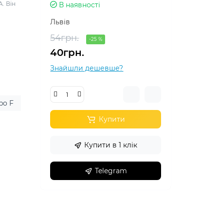
. Він
В наявності
Львів
.
54грн.
-25 %
40грн.
Знайшли дешевше?
po F
Купити
Купити в 1 клік
Telegram