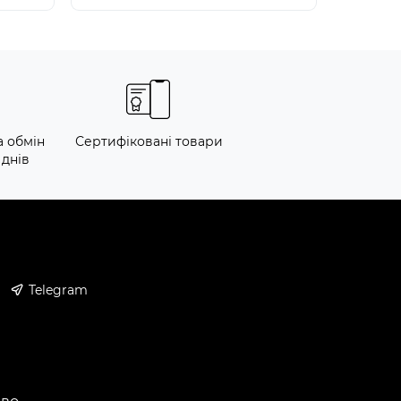
а обмін
Сертифіковані товари
 днів
Telegram