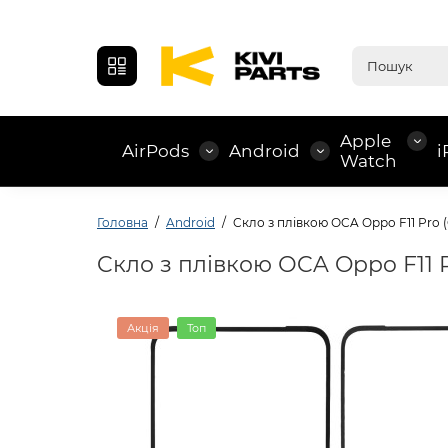
Apple
AirPods
Android
i
Watch
Головна
Android
Cкло з плівкою ОCA Oppo F11 Pro 
Cкло з плівкою ОCA Oppo F11 
Акція
Топ