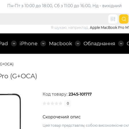
Пн-Пт з 10:00 до 18:00, 
Сб з 11:00 до 16:00, Нд - вихідний
Я шукаю, наприклад,
Apple MacBook Pro M
Pad
iPhone
Macbook
Обладнання
(G+OCA)
Pro (G+OCA)
Код товару:
2345-101717
0
Скорочений опис
Цей товар представляє собою високоякісне скл