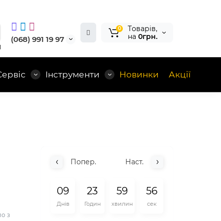
Tоварів,
0
на
0грн.
(068) 991 19 97
1
Сервіс
Інструменти
Новинки
Акції
Попер.
Наст.
0
9
2
3
5
9
5
5
Днів
Годин
хвилин
сек
о з