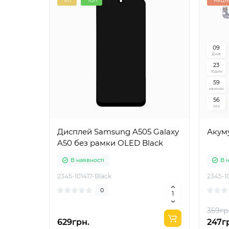
Хіт
Топ
Акці
0
9
Днів
2
3
Годин
5
9
хвилин
5
5
сек
Дисплей Samsung A505 Galaxy
Акум
A50 без рамки OLED Black
В наявності
В 
2345-101417-Black
2345-1
0
359гр
629грн.
247г