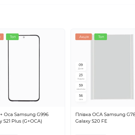
я
Топ
Акція
Топ
0
9
Днів
2
3
Годин
5
9
хвилин
5
5
сек
 + Oca Samsung G996
Плівка OCA Samsung G7
y S21 Plus (G+OCA)
Galaxy S20 FE