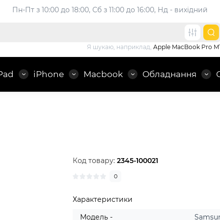
Пн-Пт з 10:00 до 18:00, 
Сб з 11:00 до 16:00, Нд - вихідний
Я шукаю, наприклад,
Apple MacBook Pro M
Pad
iPhone
Macbook
Обладнання
Код товару:
2345-100021
0
Характеристики
Модель -
Samsu