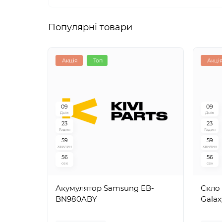
Популярні товари
Акція
Топ
Акці
0
9
0
9
Днів
Днів
2
3
2
3
Годин
Годин
5
9
5
9
хвилин
хвилин
5
5
5
5
сек
сек
Акумулятор Samsung EB-
Cкло
BN980ABY
Galax