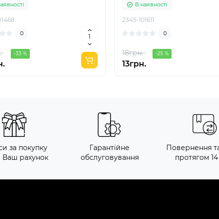
наявності
В наявності
01468
2345-101611
0
0
.
18грн.
-33 %
-25 %
н.
13грн.
си за покупку
Гарантійне
Повернення т
а Ваш рахунок
обслуговування
протягом 14