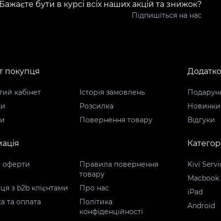
Бажаєте бути в курсі всіх наших акцій та знижок?
Підпишіться на нас
т покупця
Додатк
ий кабінет
Історія замовлень
Подарунк
ки
Розсилка
Новинки
ти
Повернення товару
Відгуки
ація
Категорі
р оферти
Правила повернення
Kivi Servi
товару
Macbook
ця з b2b клієнтами
Про нас
iPad
а та оплата
Політика
Android
конфіденційності