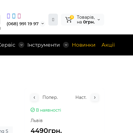
Tоварів,
0
на
0грн.
(068) 991 19 97
1
Сервіс
Інструменти
Новинки
Акції
Попер.
Наст.
В наявності
Львів
4490грн.
ng S