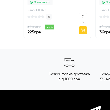
В наявності
В 
2345-101849
2345-1
0
314грн.
54грн
-29 %
225грн.
36гр
Безкоштовна доставка
Бону
від 1000 грн
5% н