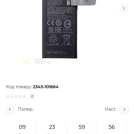
Код товару:
2345-101664
0
Попер.
Наст.
0
9
2
3
5
9
5
5