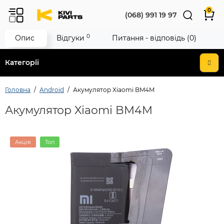
0
(068) 991 19 97
0
Опис
Відгуки
Питання - відповідь (0)
Категорії
Головна
Android
Акумулятор Xiaomi BM4M
Акумулятор Xiaomi BM4M
Акція
Топ