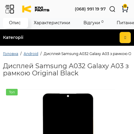
0
(068) 991 19 97
0
Опис
Характеристики
Відгуки
Питання
Категорії
Головна
Android
Дисплей Samsung A032 Galaxy A03 з рамкою Orig
Дисплей Samsung A032 Galaxy A03 з
рамкою Original Black
Топ