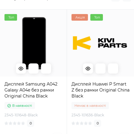
Топ
Акція
Топ
Дисплей Samsung A042
Дисплей Huawei P Smart
Galaxy A04e без рамки
Z без рамки Original China
Original China Black
Black
В наявності
Немає в наявності
2345-101648-Black
2345-101636-Black
0
0