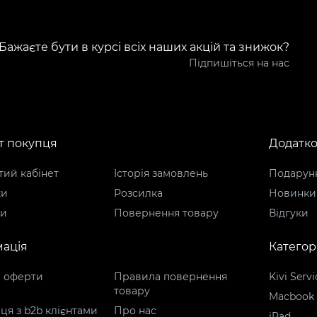
Бажаєте бути в курсі всіх наших акцій та знижок?
Підпишіться на нас
т покупця
Додатк
ий кабінет
Історія замовлень
Подарунк
ки
Розсилка
Новинки
ти
Повернення товару
Відгуки
ація
Категорі
р оферти
Правила повернення
Kivi Servi
товару
Macbook
ця з b2b клієнтами
Про нас
iPad