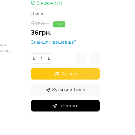
В наявності
Львів
54грн.
-33 %
36грн.
Знайшли дешевше?
о з
енд...
Купити
Купити в 1 клік
Telegram