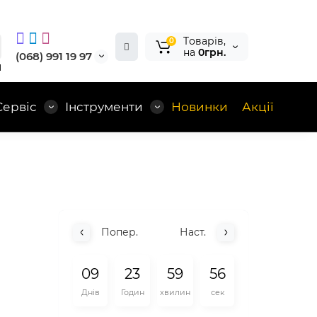
Tоварів,
0
на
0грн.
(068) 991 19 97
1
Сервіс
Інструменти
Новинки
Акції
Попер.
Наст.
0
9
2
3
5
9
5
5
Днів
Годин
хвилин
сек