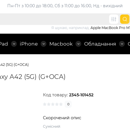
Пн-Пт з 10:00 до 18:00, 
Сб з 11:00 до 16:00, Нд - вихідний
Я шукаю, наприклад,
Apple MacBook Pro M
Pad
iPhone
Macbook
Обладнання
42 (5G) (G+OCA)
xy A42 (5G) (G+OCA)
Код товару:
2345-101452
0
Скорочений опис
Сумісний: