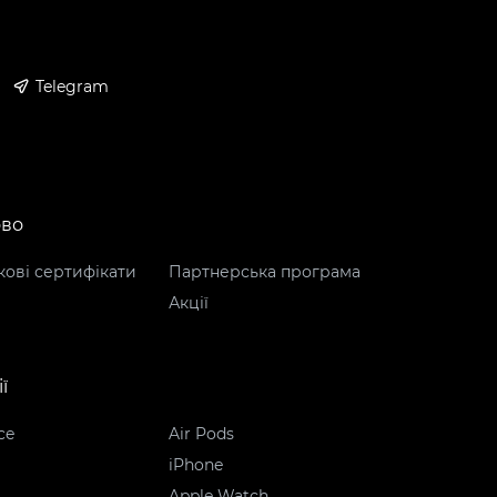
Telegram
ово
ові сертифікати
Партнерська програма
Акції
ї
ce
Air Pods
iPhone
Apple Watch