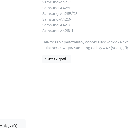
Samsung-A4260
Samsung-A426B
Samsung-A426B/DS
Samsung-A426N
Samsung-A426U
Samsung-A426U1
Цей товар представляє собою високоякісне скл
плівкою OCA для Samsung Galaxy A42 (5G) від бр
Читати далі...
овідь (0)