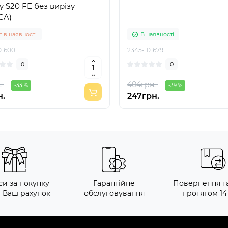
y S20 FE без вирізу
CA)
 в наявності
В наявності
01600
2345-101679
0
0
.
404грн.
-33 %
-39 %
н.
247грн.
си за покупку
Гарантійне
Повернення т
а Ваш рахунок
обслуговування
протягом 14