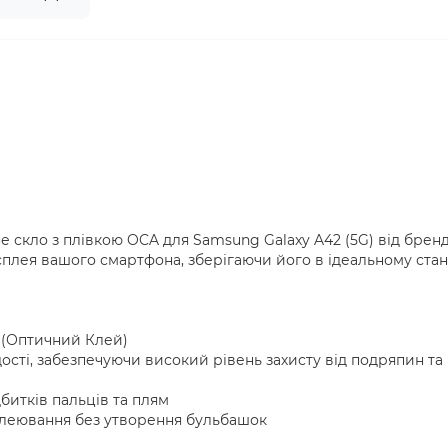
 скло з плівкою OCA для Samsung Galaxy A42 (5G) від брен
сплея вашого смартфона, зберігаючи його в ідеальному стані
 (Оптичний Клей)
ості, забезпечуючи високий рівень захисту від подряпин та
дбитків пальців та плям
клеювання без утворення бульбашок