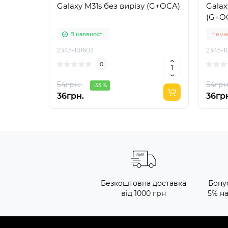
Galaxy M31s без вирізу (G+OCA)
Galax
(G+O
В наявності
Немає
2345-101603
2345-1
0
54грн.
54грн
-33 %
36грн.
36гр
Безкоштовна доставка
Бону
від 1000 грн
5% н