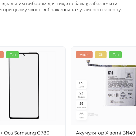
 ідеальним вибором для тих, хто бажає забезпечити
 при цьому якості зображення та чутливості сенсору.
я
Топ
Акція
Хіт
Топ
0
9
Днів
2
3
Годин
5
9
хвилин
5
5
сек
 + Oca Samsung G780
Акумулятор Xiaomi BN49