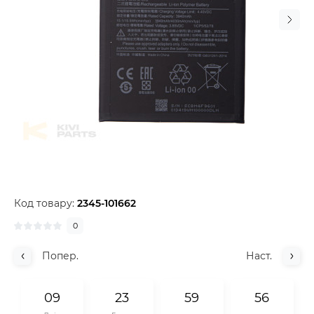
Код товару:
2345-101662
0
Попер.
Наст.
0
9
2
3
5
9
5
5