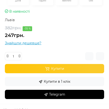
Днів
Годин
хвилин
сек
В наявності
Львів
382грн.
-35 %
247грн.
Знайшли дешевше?
Купити
Купити в 1 клік
Telegram