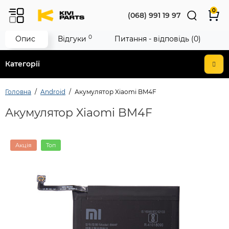
0
(068) 991 19 97
0
Опис
Відгуки
Питання - відповідь (0)
Категорії
Головна
Android
Акумулятор Xiaomi BM4F
Акумулятор Xiaomi BM4F
Акція
Топ