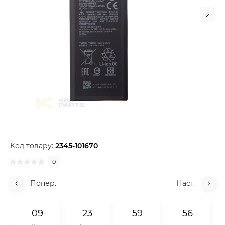
Код товару:
2345-101670
0
Попер.
Наст.
0
9
2
3
5
9
5
5