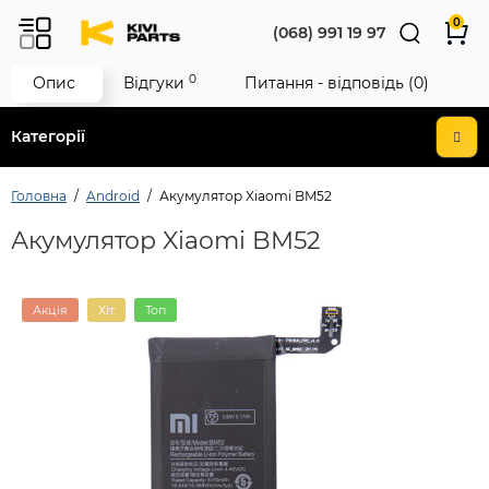
0
(068) 991 19 97
0
Опис
Відгуки
Питання - відповідь (0)
Категорії
Головна
Android
Акумулятор Xiaomi BM52
Акумулятор Xiaomi BM52
Акція
Хіт
Топ