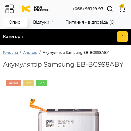
0
(068) 991 19 97
0
Опис
Відгуки
Питання - відповідь (0)
Категорії
Головна
Android
Акумулятор Samsung EB-BG998ABY
Акумулятор Samsung EB-BG998ABY
Акція
Хіт
Топ