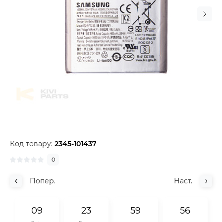
Код товару:
2345-101437
0
Попер.
Наст.
0
9
2
3
5
9
5
5