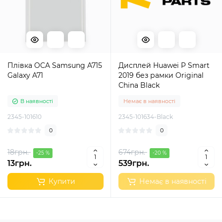
Плівка OCA Samsung A715
Дисплей Huawei P Smart
Galaxy A71
2019 без рамки Original
China Black
В наявності
Немає в наявності
2345-101610
2345-101634-Black
0
0
18грн.
674грн.
-25 %
-20 %
13грн.
539грн.
Купити
Немає в наявності