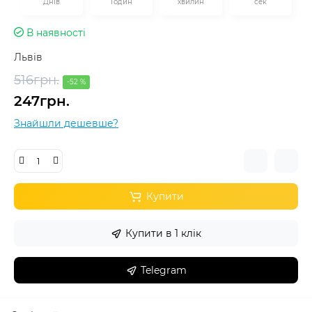
Днів
Годин
хвилин
сек
В наявності
Львів
516грн.
-52 %
247грн.
Знайшли дешевше?
Купити
Купити в 1 клік
Telegram