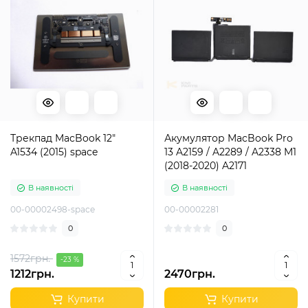
Трекпад MacBook 12"
Акумулятор MacBook Pro
A1534 (2015) space
13 A2159 / A2289 / A2338 M1
(2018-2020) A2171
В наявності
В наявності
00-00002498-space
00-00002281
0
0
1572грн.
-23 %
1212грн.
2470грн.
Купити
Купити