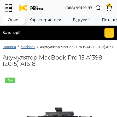
0
(068) 991 19 97
0
Опис
Характеристики
Відгуки
Питання
Категорії
Головна
Macbook
Акумулятор MacBook Pro 15 A1398 (2015) A1618
Акумулятор MacBook Pro 15 A1398
(2015) A1618
Топ