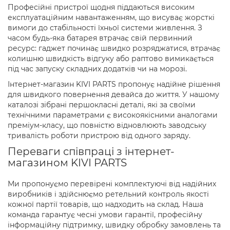
Професійні пристрої щодня піддаються високим
експлуатаційним навантаженням, що висуває жорсткі
вимоги до стабільності їхньої системи живлення. З
часом будь-яка батарея втрачає свій первинний
ресурс: гаджет починає швидко розряджатися, втрачає
колишню швидкість відгуку або раптово вимикається
під час запуску складних додатків чи на морозі.
Інтернет-магазин KIVI PARTS пропонує надійне рішення
для швидкого повернення девайса до життя. У нашому
каталозі зібрані першокласні деталі, які за своїми
технічними параметрами є високоякісними аналогами
преміум-класу, що повністю відновлюють заводську
тривалість роботи пристрою від одного заряду.
Переваги співпраці з інтернет-
магазином KIVI PARTS
Ми пропонуємо перевірені комплектуючі від надійних
виробників і здійснюємо ретельний контроль якості
кожної партії товарів, що надходить на склад. Наша
команда гарантує чесні умови гарантії, професійну
інформаційну підтримку, швидку обробку замовлень та