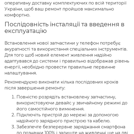
оперативну доставку комплектуючих по всій території
України, щоб ваш ремонт пройшов максимально
комфортно.
Послідовність інсталяції та введення в
експлуатацію
Встановлення нової запчастини у телефон потребує
акуратності та використання спеціальних інструментів.
Для того щоб новий елемент живлення надійно
адаптувався до системи і правильно відображав рівень
енергії, необхідно провести правильне первинне
налаштування.
Рекомендуємо виконати кілька послідовних кроків
після завершення ремонту:
Повністю розрядіть встановлену запчастину,
використовуючи девайс у звичайному режимі до
його самостійного вимкнення.
Підключіть пристрій до мережі за допомогою
надійного зарядного пристрою та кабелю.
Забезпечте безперервне заряджання смартфона
до позначки 100% і залиште на живленні ще на дві