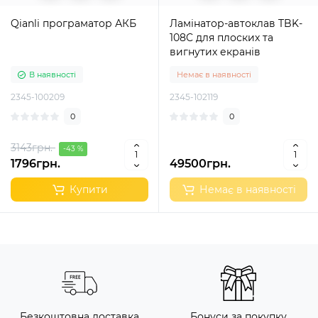
Qianli програматор АКБ
Ламінатор-автоклав TBK-
108C для плоских та
вигнутих екранів
В наявності
Немає в наявності
2345-100209
2345-102119
0
0
3143грн.
-43 %
1796грн.
49500грн.
Купити
Немає в наявності
Безкоштовна доставка
Бонуси за покупку