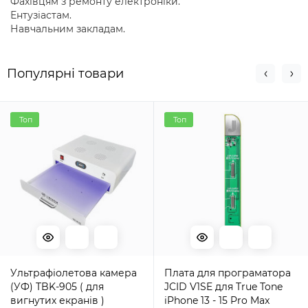
Фахівцям з ремонту електроніки.
Ентузіастам.
Навчальним закладам.
Популярні товари
Топ
Топ
Ультрафіолетова камера
Плата для програматора
(УФ) TBK-905 ( для
JCID V1SE для True Tone
вигнутих екранів )
iPhone 13 - 15 Pro Max