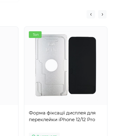
Топ
Хіт
Форма фіксації дисплея для
Викрутка
переклейки iPhone 12/12 Pro
хресто