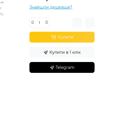
не
Знайшли дешевше?
х
ту,
Купити
Купити в 1 клік
Telegram