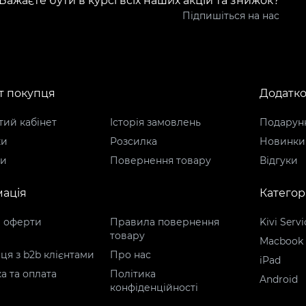
Бажаєте бути в курсі всіх наших акцій та знижок?
Підпишіться на нас
т покупця
Додатк
ий кабінет
Історія замовлень
Подарунк
ки
Розсилка
Новинки
ти
Повернення товару
Відгуки
ація
Категорі
р оферти
Правила повернення
Kivi Servi
товару
Macbook
ця з b2b клієнтами
Про нас
iPad
а та оплата
Політика
Android
конфіденційності