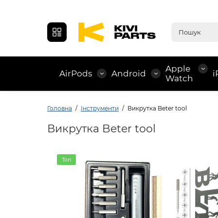
Apple
AirPods
Android
i
Watch
Головна
Інструменти
Викрутка Beter tool
Викрутка Beter tool
Топ