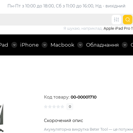
Пн-Пт з 10:00 до 18:00, 
Сб з 11:00 до 16:00, Нд - вихідний
Я шукаю, наприклад,
Apple iPad Pro 1
Pad
iPhone
Macbook
Обладнання
Код товару:
00-00001710
0
Скорочений опис
Акумуляторна викрутка Beter Tool — це потуж