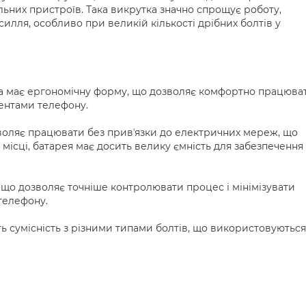
льних пристроїв. Така викрутка значно спрощує роботу,
илля, особливо при великій кількості дрібних болтів у
ка має ергономічну форму, що дозволяє комфортно працюва
ентами телефону.
воляє працювати без привʼязки до електричних мереж, що
 місці, батарея має досить велику ємність для забезпечення
 що дозволяє точніше контролювати процес і мінімізувати
телефону.
ть сумісність з різними типами болтів, що використовуються