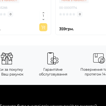
 в наявності
Немає в наявності
03266
00-00001714
0
0
.
359грн.
си за покупку
Гарантійне
Повернення т
а Ваш рахунок
обслуговування
протягом 14