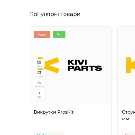
Популярні товари
Акція
Топ
0
9
Днів
2
3
Годин
5
9
хвилин
5
5
сек
Викрутки ProsKit
Струн
мм