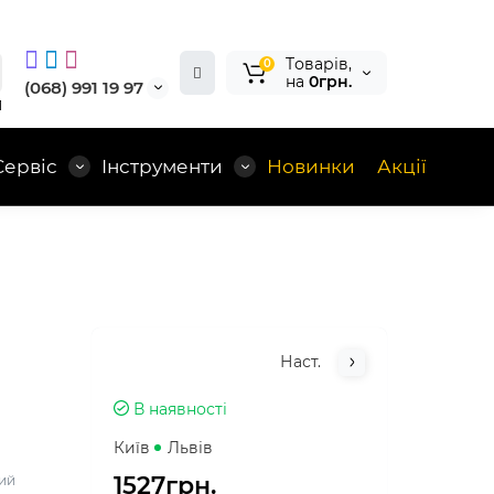
Tоварів,
0
на
0грн.
(068) 991 19 97
1
Сервіс
Інструменти
Новинки
Акції
Наст.
В наявності
Київ
Львів
1527грн.
ний