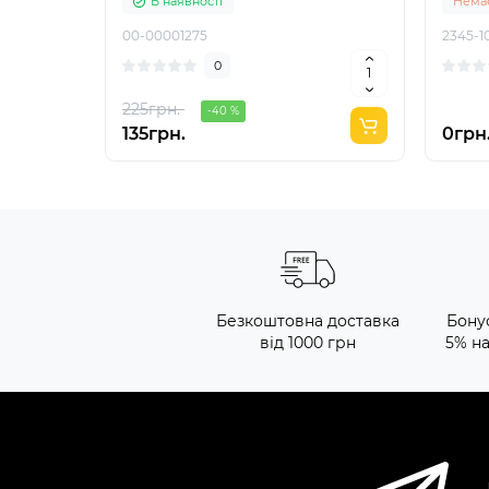
В наявності
Немає
00-00001275
2345-1
0
225грн.
-40 %
135грн.
0грн
Безкоштовна доставка
Бону
від 1000 грн
5% н