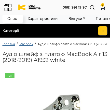
0
(068) 991 19 97
0
Опис
Характеристики
Відгуки
Питання
Категорії
Головна
Macbook
Аудіо шлейф з платою MacBook Air 13 (2018-2019
Аудіо шлейф з платою MacBook Air 13
(2018-2019) A1932 white
Топ