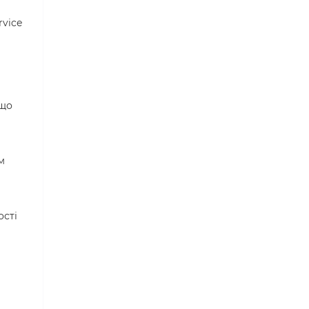
rvice
 що
м
ості