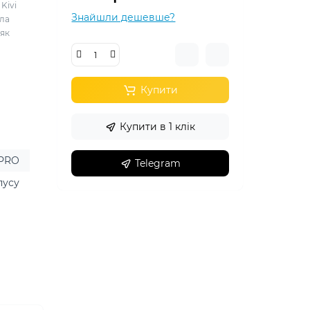
Kivi
Знайшли дешевше?
кла
 як
Купити
Купити в 1 клік
 PRO
Telegram
пусу