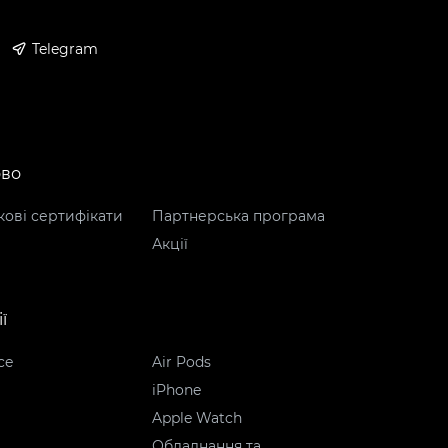
Telegram
ово
ові сертифікати
Партнерська програма
Акції
ї
ce
Air Pods
iPhone
Apple Watch
Обладнання та