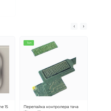
Топ
Топ
e 15
Перепайка контролера тача
Заміна 