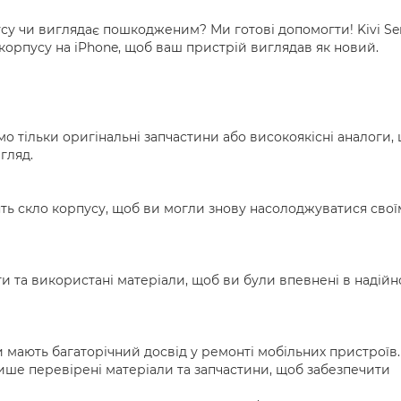
су чи виглядає пошкодженим? Ми готові допомогти! Kivi Se
корпусу на iPhone, щоб ваш пристрій виглядав як новий.
о тільки оригінальні запчастини або високоякісні аналоги,
гляд.
ять скло корпусу, щоб ви могли знову насолоджуватися свої
и та використані матеріали, щоб ви були впевнені в надійн
и мають багаторічний досвід у ремонті мобільних пристроїв.
лише перевірені матеріали та запчастини, щоб забезпечити