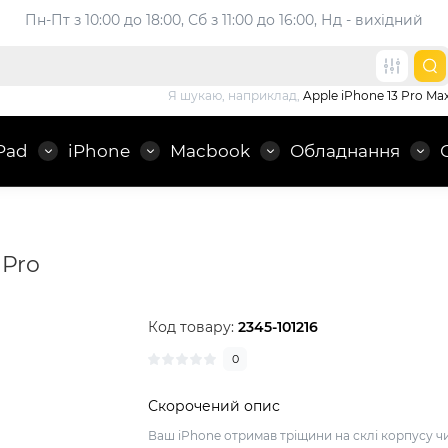
Пн-Пт з 10:00 до 18:00, 
Сб з 11:00 до 16:00, Нд - вихідний
Я шукаю, наприклад,
Apple iPhone 13 Pro Ma
Pad
iPhone
Macbook
Обладнання
 Pro
Код товару:
2345-101216
0
Скорочений опис
Ваш iPhone отримав тріщини на склі корпусу ч