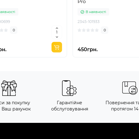
Pro
наявності
В наявності
00699
2345-101933
0
0
рн.
450грн.
си за покупку
Гарантійне
Повернення т
а Ваш рахунок
обслуговування
протягом 14