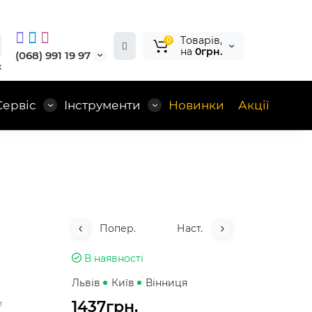
Tоварів,
0
на
0грн.
(068) 991 19 97
x
Сервіс
Інструменти
Новинки
Акції
Попер.
Наст.
В наявності
Львів
Київ
Вінниця
1437грн.
и