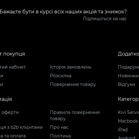
Бажаєте бути в курсі всіх наших акцій та знижок?
Підпишіться на нас
т покупця
Додатк
ий кабінет
Історія замовлень
Подарунк
ки
Розсилка
Новинки
ти
Повернення товару
Відгуки
ація
Категорі
р оферти
Правила повернення
Kivi Servi
товару
Macbook
ця з b2b клієнтами
Про нас
iPad
а та оплата
Політика
Android