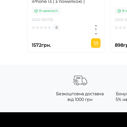
iPhone 13 ( з помилкою )
В наявності
В 
2345-100735
2345-1
0
1572грн.
898г
Безкоштовна доставка
Бону
від 1000 грн
5% н