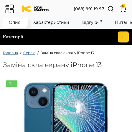
0
(068) 991 19 97
0
Опис
Характеристики
Відгуки
Питання
Категорії
Головна
Сервіс
Заміна скла екрану iPhone 13
Заміна скла екрану iPhone 13
Топ