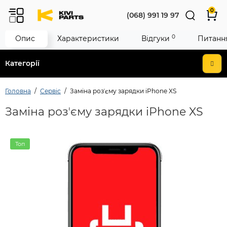
0
(068) 991 19 97
0
Опис
Характеристики
Відгуки
Питання
Категорії
Головна
Сервіс
Заміна розʼєму зарядки iPhone XS
Заміна розʼєму зарядки iPhone XS
Топ