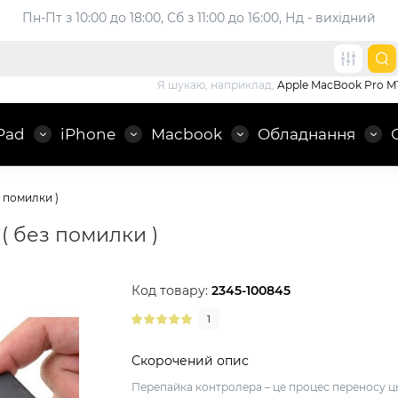
Пн-Пт з 10:00 до 18:00, 
Сб з 11:00 до 16:00, Нд - вихідний
Я шукаю, наприклад,
Apple MacBook Pro M
Pad
iPhone
Macbook
Обладнання
з помилки )
( без помилки )
Код товару:
2345-100845
1
Скорочений опис
Перепайка контролера – це процес переносу ц