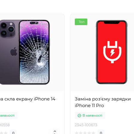
Топ
а скла екрану iPhone 14
Заміна розʼєму зарядки
iPhone 11 Pro
наявності
В наявності
00558
2345-100673
0
0