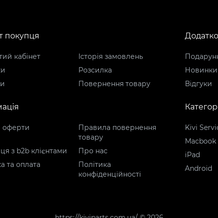
т покупця
Додатк
ий кабінет
Історія замовлень
Подарунк
ки
Розсилка
Новинки
ти
Повернення товару
Відгуки
ація
Категорі
р оферти
Правила повернення
Kivi Servi
товару
Macbook
ця з b2b клієнтами
Про нас
iPad
а та оплата
Політика
Android
конфіденційності
https://kiviparts.com.ua/ © 2026