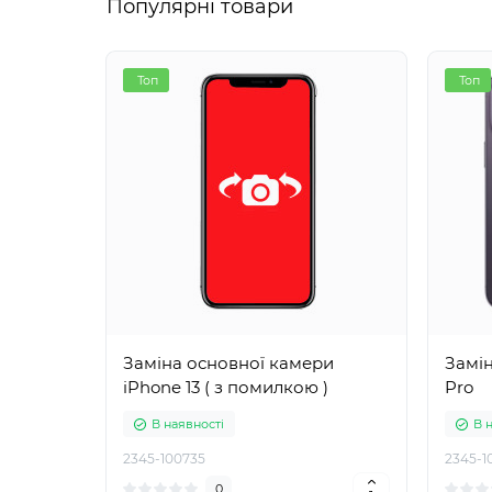
Популярні товари
Топ
Топ
Заміна основної камери
Замін
iPhone 13 ( з помилкою )
Pro
В наявності
В 
2345-100735
2345-1
0