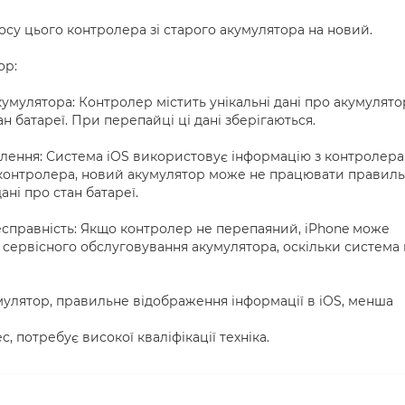
су цього контролера зі старого акумулятора на новий.
ор:
кумулятора: Контролер містить унікальні дані про акумулято
тан батареї. При перепайці ці дані зберігаються.
лення: Система iOS використовує інформацію з контролера
 контролера, новий акумулятор може не працювати правил
ні про стан батареї.
есправність: Якщо контролер не перепаяний, iPhone може
 сервісного обслуговування акумулятора, оскільки система
мулятор, правильне відображення інформації в iOS, менша
, потребує високої кваліфікації техніка.