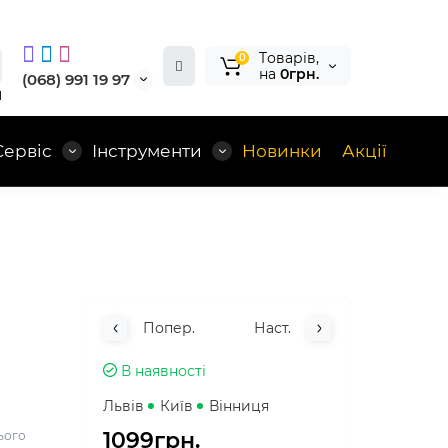
Tоварів,
0
на
0грн.
(068) 991 19 97
1
Сервіс
Інструменти
Новинки
Акції
Попер.
Наст.
В наявності
Львів
Київ
Вінниця
1099грн.
ього