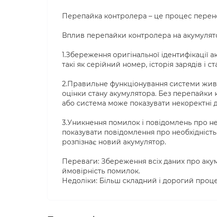
Перепайка контролера – це процес перено
Вплив перепайки контролера на акумулят
1.Збереження оригінальної ідентифікації а
такі як серійний номер, історія зарядів і с
2.Правильне функціонування системи жив
оцінки стану акумулятора. Без перепайки
або система може показувати некоректні да
3.Уникнення помилок і повідомлень про н
показувати повідомлення про необхідність
розпізнає новий акумулятор.
Переваги: Збереження всіх даних про аку
ймовірність помилок.
Недоліки: Більш складний і дорогий процес