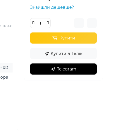
Знайшли дешевше?
лятора:
Купити
Купити в 1 клік
e XR
Telegram
тора