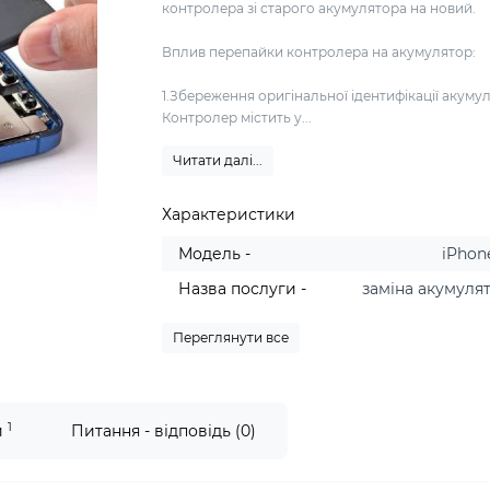
контролера зі старого акумулятора на новий.
Вплив перепайки контролера на акумулятор:
1.Збереження оригінальної ідентифікації акуму
Контролер містить у...
Читати далі...
Характеристики
Модель -
iPhon
Назва послуги -
заміна акумуля
Переглянути все
1
и
Питання - відповідь (0)