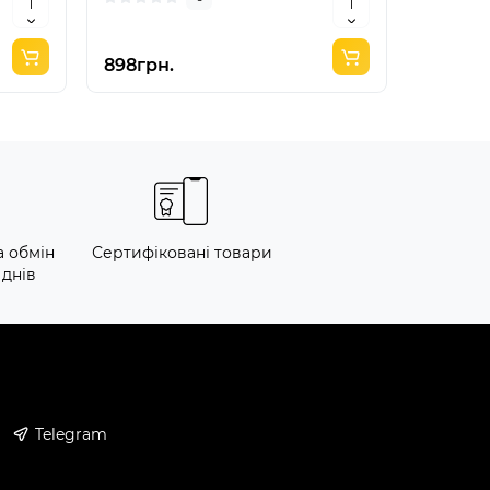
898грн.
1212грн
а обмін
Сертифіковані товари
 днів
Telegram