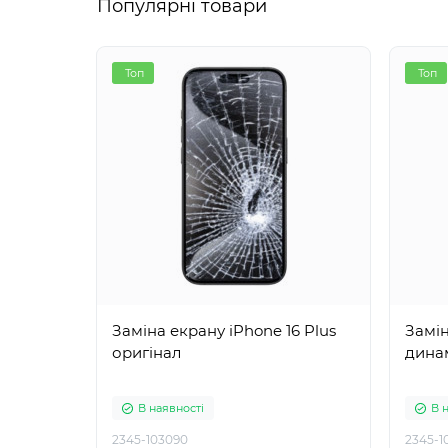
Популярні товари
Топ
Топ
Заміна екрану iPhone 16 Plus
Замін
оригінал
динам
В наявності
В 
2345-103090
2345-1