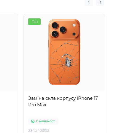
Топ
Топ
Заміна скла корпусу iPhone 17
Заміна 
Pro Max
поколі
В наявності
В ная
2345-103152
2345-102