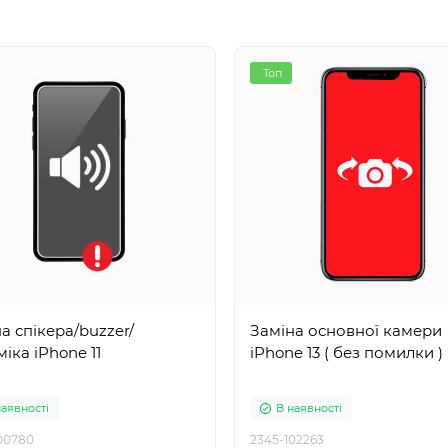
Топ
а спікера/buzzer/
Заміна основної камери
іка iPhone 11
iPhone 13 ( без помилки )
наявності
В наявності
00780
2345-102263