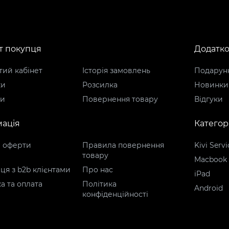
т покупця
Додатк
ий кабінет
Історія замовлень
Подарунк
ки
Розсилка
Новинки
ти
Повернення товару
Відгуки
ація
Категорі
р оферти
Правила повернення
Kivi Servi
товару
Macbook
ця з b2b клієнтами
Про нас
iPad
а та оплата
Політика
Android
конфіденційності