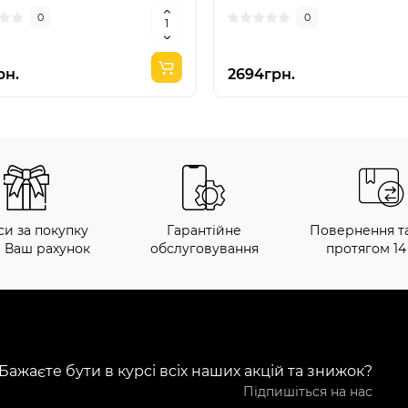
0
0
рн.
2694грн.
си за покупку
Гарантійне
Повернення т
а Ваш рахунок
обслуговування
протягом 14
Бажаєте бути в курсі всіх наших акцій та знижок?
Підпишіться на нас