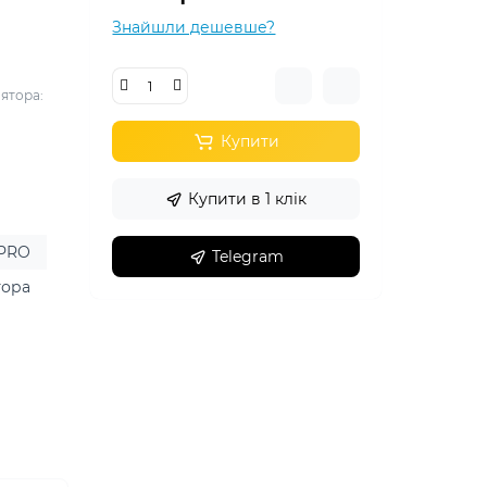
Знайшли дешевше?
лятора:
Купити
Купити в 1 клік
 PRO
Telegram
тора