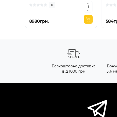
0
8980грн.
584г
Безкоштовна доставка
Бону
від 1000 грн
5% н