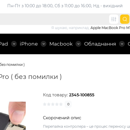
Пн-Пт з 10:00 до 18:00, 
Сб з 11:00 до 16:00, Нд - вихідний
Я шукаю, наприклад,
Apple MacBook Pro M
Pad
iPhone
Macbook
Обладнання
 без помилки )
Pro ( без помилки )
Код товару:
2345-100855
0
Скорочений опис
Перепайка контролера – це процес переносу ц