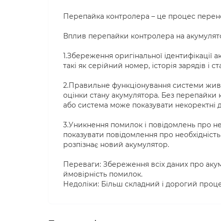
Перепайка контролера – це процес перено
Вплив перепайки контролера на акумулят
1.Збереження оригінальної ідентифікації а
такі як серійний номер, історія зарядів і с
2.Правильне функціонування системи жив
оцінки стану акумулятора. Без перепайки
або система може показувати некоректні да
3.Уникнення помилок і повідомлень про н
показувати повідомлення про необхідність
розпізнає новий акумулятор.
Переваги: Збереження всіх даних про аку
ймовірність помилок.
Недоліки: Більш складний і дорогий процес