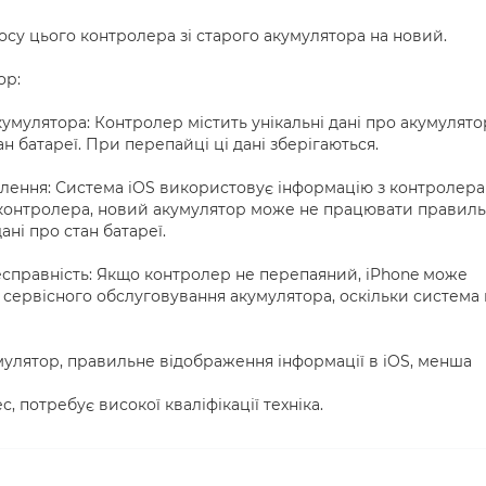
су цього контролера зі старого акумулятора на новий.
ор:
кумулятора: Контролер містить унікальні дані про акумулято
тан батареї. При перепайці ці дані зберігаються.
лення: Система iOS використовує інформацію з контролера
 контролера, новий акумулятор може не працювати правил
ні про стан батареї.
есправність: Якщо контролер не перепаяний, iPhone може
 сервісного обслуговування акумулятора, оскільки система
мулятор, правильне відображення інформації в iOS, менша
, потребує високої кваліфікації техніка.