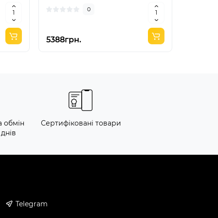
0
5388грн.
2694гр
а обмін
Сертифіковані товари
 днів
Telegram