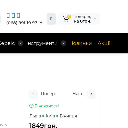
Tоварів,
0
на
0грн.
(068) 991 19 97
1
Сервіс
Інструменти
Новинки
Акції
Попер.
Наст.
В наявності
Львів
Київ
Вінниця
1849грн.
ього