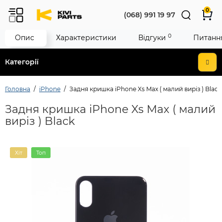
0
(068) 991 19 97
0
Опис
Характеристики
Відгуки
Питання
Категорії
Головна
iPhone
Задня кришка iPhone Xs Max ( малий виріз ) Black
Задня кришка iPhone Xs Max ( малий
виріз ) Black
Хіт
Топ