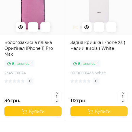
Вологозахисна плівка
Задня кришка iPhone Xs (
Oригінал iPhone 11 Pro
малий виріз ) White
Max
В наявності
В наявності
2345-101824
00-00001455-White
0
0
34грн.
112грн.
Купити
Купити