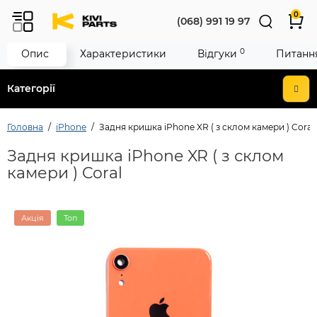
0
(068) 991 19 97
0
Опис
Характеристики
Відгуки
Питання
Категорії
Головна
iPhone
Задня кришка iPhone XR ( з склом камери ) Coral
Задня кришка iPhone XR ( з склом
камери ) Coral
Акція
Топ