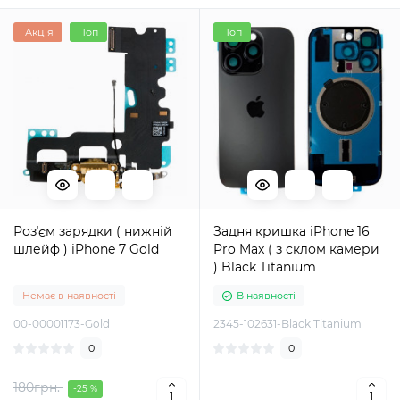
Акція
Топ
Топ
Розʼєм зарядки ( нижній
Задня кришка iPhone 16
шлейф ) iPhone 7 Gold
Pro Max ( з склом камери
) Black Titanium
Немає в наявності
В наявності
00-00001173-Gold
2345-102631-Black Titanium
0
0
180грн.
-25 %