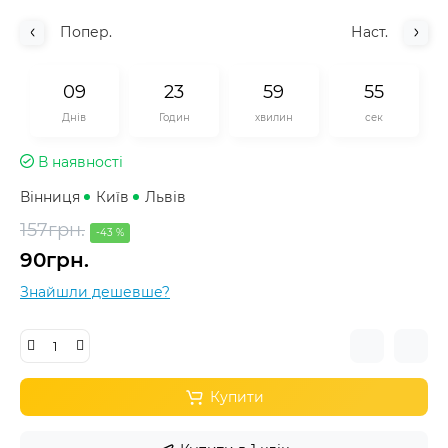
Попер.
Наст.
0
9
2
3
5
9
5
5
Днів
Годин
хвилин
сек
В наявності
Вінниця
Київ
Львів
157грн.
-43 %
90грн.
Знайшли дешевше?
Купити