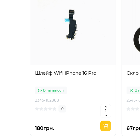
Шлейф Wifi iPhone 16 Pro
В наявності
В 
2345-102888
2345-1
0
180грн.
67гр