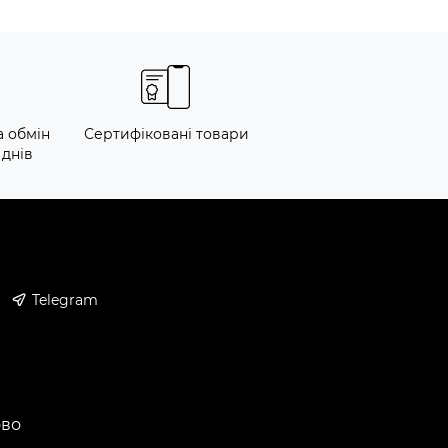
а обмін
Сертифіковані товари
 днів
Telegram
ово