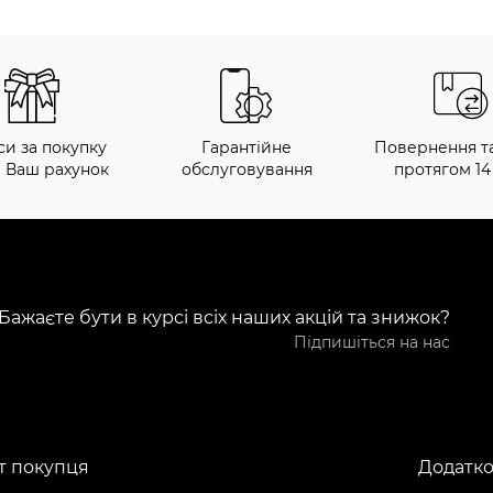
си за покупку
Гарантійне
Повернення т
а Ваш рахунок
обслуговування
протягом 14
Бажаєте бути в курсі всіх наших акцій та знижок?
Підпишіться на нас
т покупця
Додатк