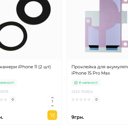
Скло камери iPhone 11 (2 шт)
Проклейка для акумулят
iPhone 15 Pro Max
наявності
В наявності
03019
2345-102624
0
0
н.
9грн.