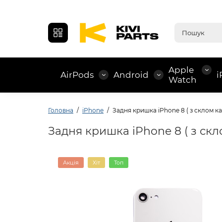
Apple
AirPods
Android
i
Watch
Головна
iPhone
Задня кришка iPhone 8 ( з склом кам
Задня кришка iPhone 8 ( з скло
Акція
Хіт
Топ