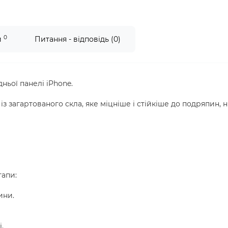
0
и
Питання - відповідь (0)
ьої панелі iPhone.
з загартованого скла, яке міцніше і стійкіше до подряпин, н
тапи:
ини.
.