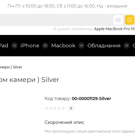
Пн-Пт з 10:00 до 18:00, 
Сб з 11:00 до 16:00, Нд - вихідний
Я шукаю, наприклад,
Apple MacBook Pro M
Pad
iPhone
Macbook
Обладнання
ери ) Silver
м камери ) Silver
Код товару:
00-00001129-Silver
0
Скорочений опис
Ми пропонуємо лише оригінальне скло задньо