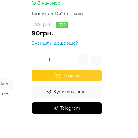
В наявності
Вінниця
Київ
Львів
135грн.
-33 %
90грн.
Знайшли дешевше?
Купити
ilver
Купити в 1 клік
ne 8
Telegram