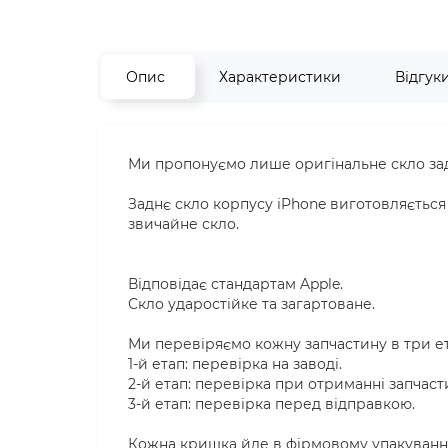
Опис
Характеристики
Відгук
Ми пропонуємо лише оригінальне скло задн
Заднє скло корпусу iPhone виготовляється і
звичайне скло.
Відповідає стандартам Apple.
Скло ударостійке та загартоване.
Ми перевіряємо кожну запчастину в три е
1-й етап: перевірка на заводі.
2-й етап: перевірка при отриманні запчаст
3-й етап: перевірка перед відправкою.
Кожна кришка йде в фірмовому упакуванні