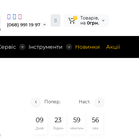
Tоварів,
0
на
0грн.
(068) 991 19 97
1
Сервіс
Інструменти
Новинки
Акції
Попер.
Наст.
0
9
2
3
5
9
5
5
Днів
Годин
хвилин
сек
ї