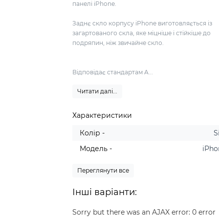
панелі iPhone.
Заднє скло корпусу iPhone виготовляється із
загартованого скла, яке міцніше і стійкіше до
подряпин, ніж звичайне скло.
Відповідає стандартам A...
Читати далі...
Характеристики
Колір -
S
Модель -
iPho
Переглянути все
Інші варіанти:
Sorry but there was an AJAX error: 0 error