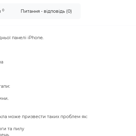
0
и
Питання - відповідь (0)
ьої панелі iPhone.
ла
тапи:
ини.
кла може призвести таких проблем як:
ги та пилу
жень