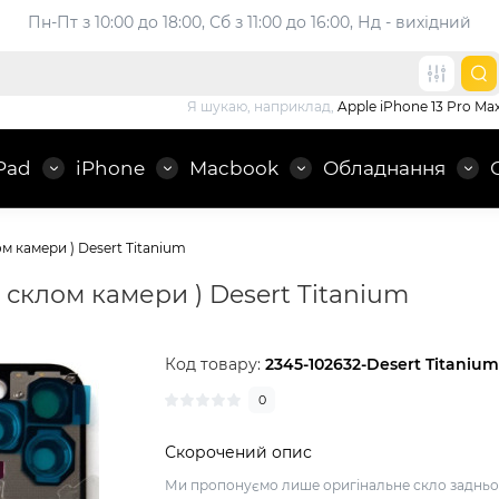
Пн-Пт з 10:00 до 18:00, 
Сб з 11:00 до 16:00, Нд - вихідний
Я шукаю, наприклад,
Apple iPhone 13 Pro Ma
Pad
iPhone
Macbook
Обладнання
ом камери ) Desert Titanium
з склом камери ) Desert Titanium
Код товару:
2345-102632-Desert Titaniu
0
Скорочений опис
Ми пропонуємо лише оригінальне скло задньо