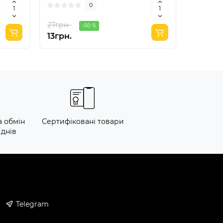
0
27грн.
-50 %
13грн.
382грн
а обмін
Сертифіковані товари
 днів
Telegram