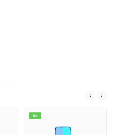
Топ
Хіт