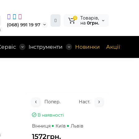
Tоварів,
0
на
0грн.
(068) 991 19 97
x
Сервіс
Інструменти
Новинки
Акції
m
Попер.
Наст.
В наявності
Вінниця
Київ
Львів
1572грн.
ї