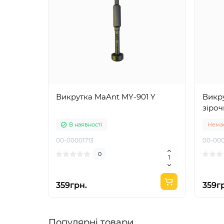
Викрутка MaAnt MY-901 Y
Викру
зіроч
В наявності
Немає
00-00001713
00-000
0
359грн.
359г
Популярні товари