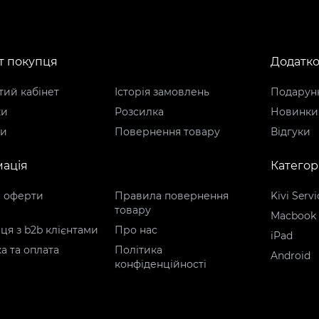
т покупця
Додатк
ий кабінет
Історія замовлень
Подарунк
ки
Розсилка
Новинки
ти
Повернення товару
Відгуки
ація
Категорі
р оферти
Правила повернення
Kivi Servi
товару
Macbook
ця з b2b клієнтами
Про нас
iPad
а та оплата
Політика
Android
конфіденційності