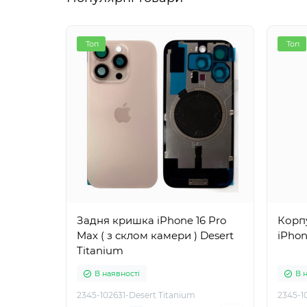
Топ
Топ
Задня кришка iPhone 16 Pro
Корп
Max ( з склом камери ) Desert
iPhon
Titanium
В наявності
В 
2345-102631-Desert Titanium
2345-1