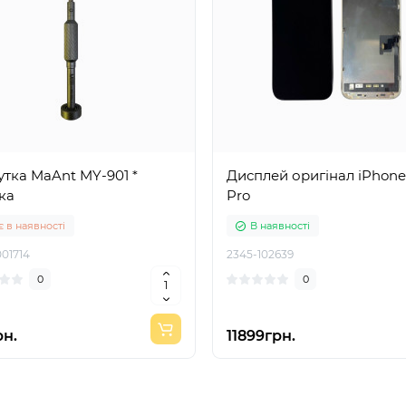
тка MaAnt MY-901 *
Дисплей оригінал iPhone
ка
Pro
 в наявності
В наявності
01714
2345-102639
0
0
рн.
11899грн.