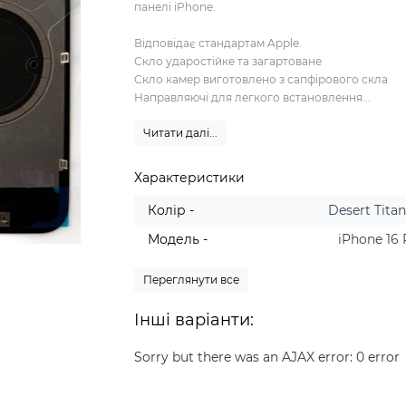
панелі iPhone.
Відповідає стандартам Apple.
Скло ударостійке та загартоване
Скло камер виготовлено з сапфірового скла
Направляючі для легкого встановлення...
Читати далі...
Характеристики
Колір -
Desert Tita
Модель -
iPhone 16
Переглянути все
Інші варіанти:
Sorry but there was an AJAX error: 0 error