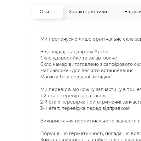
Опис
Характеристики
Відгук
Ми пропонуємо лише оригінальне скло задн
Відповідає стандартам Apple.
Скло ударостійке та загартоване
Скло камер виготовлено з сапфірового ск
Направляючі для легкого встановлення
Магніти безпровідної зарядки
Ми перевіряємо кожну запчастину в три е
1-й етап: перевірка на заводі.
2-й етап: перевірка при отриманні запчаст
3-й етап: перевірка перед відправкою.
Використання неоригінального заднього с
Порушення герметичності, попадання воло
Зниження міцності та стійкості до пошкод