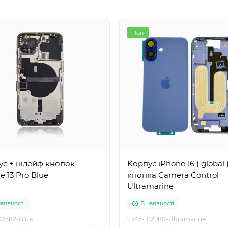
Топ
ус + шлейф кнопок
Корпус iPhone 16 ( global 
e 13 Pro Blue
кнопка Camera Control
Ultramarine
наявності
В наявності
02582-Blue
2345-102980-Ultramarine