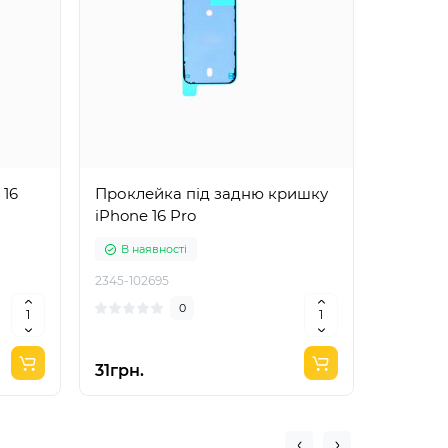
 16
Проклейка під задню кришку
Прокле
iPhone 16 Pro
iPhone 
В наявності
В ная
2345-102695
2345-102
0
31грн.
13грн.