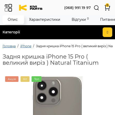
0
(068) 991 19 97
0
Опис
Характеристики
Відгуки
Питання
Категорії
Головна
iPhone
Задня кришка iPhone 15 Pro ( великий виріз ) Nat
Задня кришка iPhone 15 Pro (
великий виріз ) Natural Titanium
Акція
Хіт
Топ