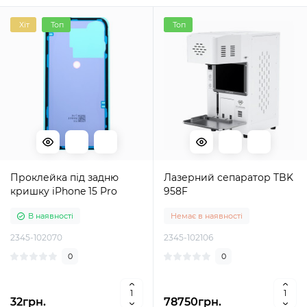
Хіт
Топ
Топ
Проклейка під задню
Лазерний сепаратор TBK
кришку iPhone 15 Pro
958F
В наявності
Немає в наявності
2345-102070
2345-102106
0
0
32грн.
78750грн.