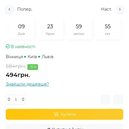
Попер.
Наст.
0
9
2
3
5
9
5
5
Днів
Годин
хвилин
сек
В наявності
Вінниця
Київ
Львів
584грн.
-15 %
494грн.
Знайшли дешевше?
Купити