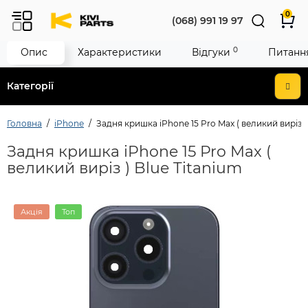
0
(068) 991 19 97
0
Опис
Характеристики
Відгуки
Питання
Категорії
Головна
iPhone
Задня кришка iPhone 15 Pro Max ( великий виріз )
Задня кришка iPhone 15 Pro Max (
великий виріз ) Blue Titanium
Акція
Топ