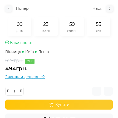
Попер.
Наст.
0
9
2
3
5
9
5
5
Днів
Годин
хвилин
сек
В наявності
Вінниця
Київ
Львів
629грн.
-21 %
494грн.
Знайшли дешевше?
Купити