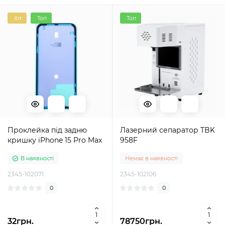
Хіт
Топ
Топ
Проклейка під задню
Лазерний сепаратор TBK
кришку iPhone 15 Pro Max
958F
В наявності
Немає в наявності
2345-102071
2345-102106
0
0
32грн.
78750грн.