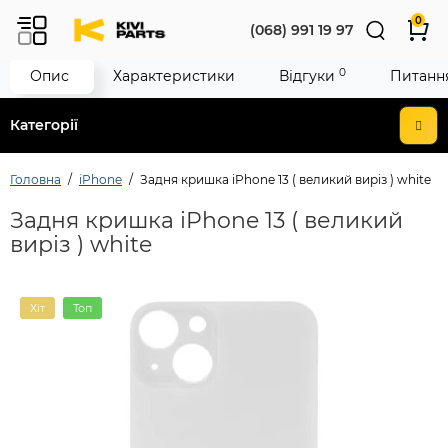
0
(068) 991 19 97
0
Опис
Характеристики
Відгуки
Питання
Категорії
Головна
iPhone
Задня кришка iPhone 13 ( великий виріз ) white
Задня кришка iPhone 13 ( великий
виріз ) white
Хіт
Топ