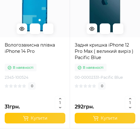
Вологозахисна плівка
Задня кришка iPhone 12
iPhone 14 Pro
Pro Max ( великий виріз )
Pacific Blue
В наявності
В наявності
2345-100524
00-00002331-Pacific Blue
0
0
31грн.
292грн.
Купити
Купити