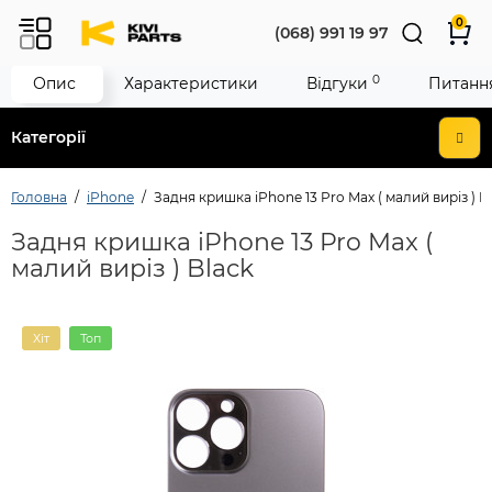
0
(068) 991 19 97
0
Опис
Характеристики
Відгуки
Питання
Категорії
Головна
iPhone
Задня кришка iPhone 13 Pro Max ( малий виріз ) B
Задня кришка iPhone 13 Pro Max (
малий виріз ) Black
Хіт
Топ