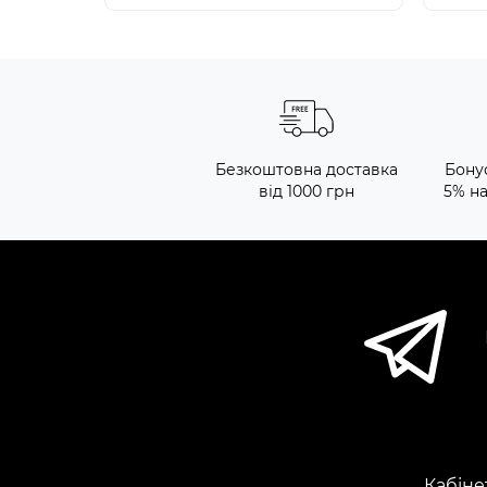
Безкоштовна доставка
Бону
від 1000 грн
5% н
Кабіне