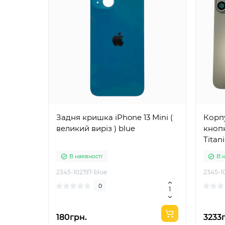
Задня кришка iPhone 13 Mini (
Корпу
великий виріз ) blue
кнопк
Titan
В наявності
В 
2345-102197-blue
2345-1
0
180грн.
3233