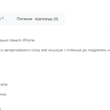
0
и
Питання - відповідь (0)
ьої панелі iPhone.
з загартованого скла, яке міцніше і стійкіше до подряпин, н
тапи:
ини.
.