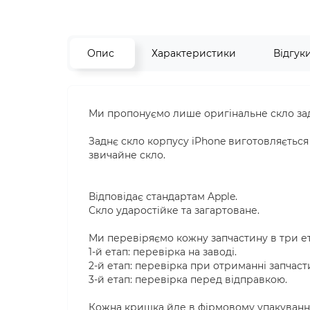
Опис
Характеристики
Відгук
Ми пропонуємо лише оригінальне скло задн
Заднє скло корпусу iPhone виготовляється і
звичайне скло.
Відповідає стандартам Apple.
Скло ударостійке та загартоване.
Ми перевіряємо кожну запчастину в три е
1-й етап: перевірка на заводі.
2-й етап: перевірка при отриманні запчаст
3-й етап: перевірка перед відправкою.
Кожна кришка йде в фірмовому упакуванні