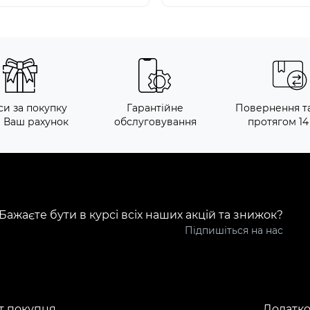
си за покупку
Гарантійне
Повернення т
а Ваш рахунок
обслуговування
протягом 14
Бажаєте бути в курсі всіх наших акцій та знижок?
Підпишіться на нас
т покупця
Додатк