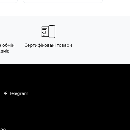
а обмін
Сертифіковані товари
 днів
Telegram
ово