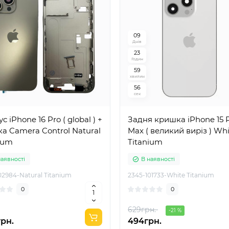
0
9
Днів
2
3
Годин
5
9
хвилин
5
5
сек
с iPhone 16 Pro ( global ) +
Задня кришка iPhone 15 
а Camera Control Natural
Max ( великий виріз ) Wh
ium
Titanium
наявності
В наявності
02984-Natural Titanium
2345-101733-White Titanium
0
0
629грн.
-21 %
грн.
494грн.