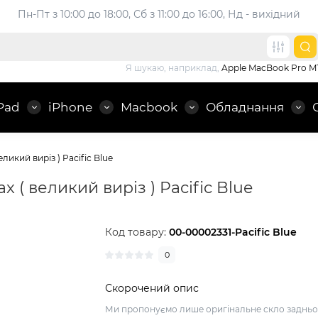
Пн-Пт з 10:00 до 18:00, 
Сб з 11:00 до 16:00, Нд - вихідний
Я шукаю, наприклад,
Apple MacBook Pro M
Pad
iPhone
Macbook
Обладнання
ликий виріз ) Pacific Blue
 ( великий виріз ) Pacific Blue
Код товару:
00-00002331-Pacific Blue
0
Скорочений опис
Ми пропонуємо лише оригінальне скло задньо