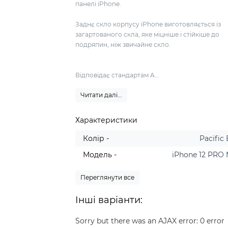
панелі iPhone.
Заднє скло корпусу iPhone виготовляється із
загартованого скла, яке міцніше і стійкіше до
подряпин, ніж звичайне скло.
Відповідає стандартам A...
Читати далі...
Характеристики
Колір -
Pacific
Модель -
iPhone 12 PRO
Переглянути все
Інші варіанти:
Sorry but there was an AJAX error: 0 error