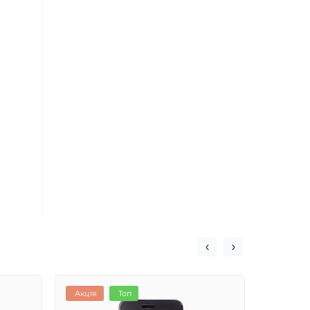
Акція
Топ
Хіт