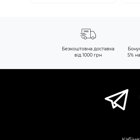
Безкоштовна доставка
Бону
від 1000 грн
5% н
Кабіне