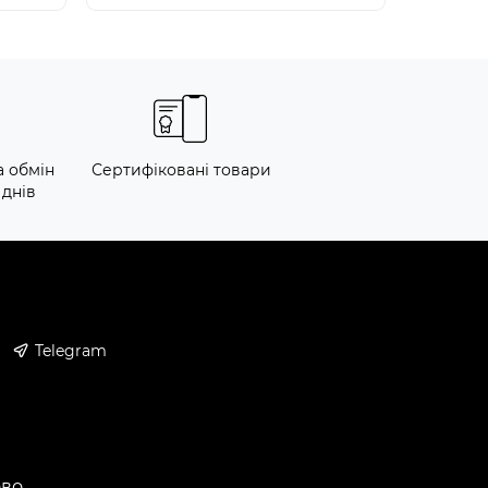
а обмін
Сертифіковані товари
 днів
Telegram
ово