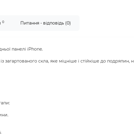
0
и
Питання - відповідь (0)
ьої панелі iPhone.
з загартованого скла, яке міцніше і стійкіше до подряпин, н
тапи:
ини.
.