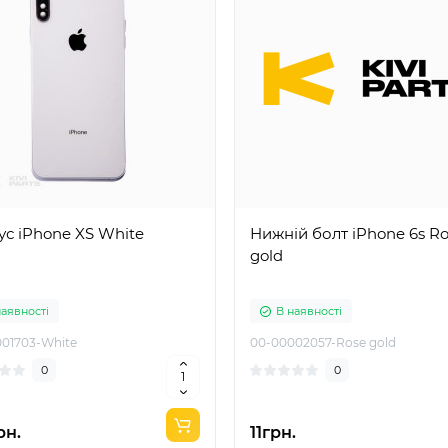
с iPhone XS White
Нижній болт iPhone 6s R
gold
наявності
В наявності
01703-White
00-00002057-Rose gold
0
0
рн.
11грн.