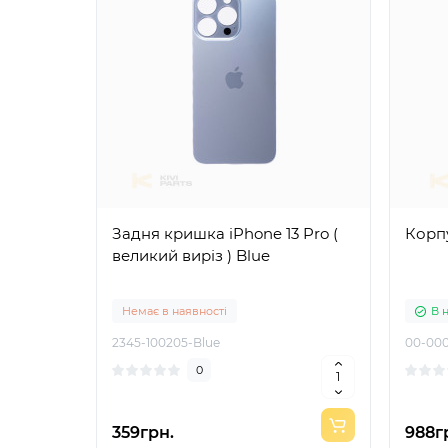
Задня кришка iPhone 13 Pro (
Корпу
великий виріз ) Blue
Немає в наявності
В 
2345-100205-Blue
00-000
0
359грн.
988г