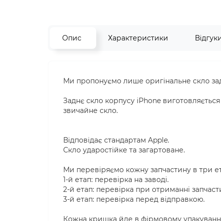
Опис
Характеристики
Відгук
Ми пропонуємо лише оригінальне скло задн
Заднє скло корпусу iPhone виготовляється і
звичайне скло.
Відповідає стандартам Apple.
Скло ударостійке та загартоване.
Ми перевіряємо кожну запчастину в три е
1-й етап: перевірка на заводі.
2-й етап: перевірка при отриманні запчаст
3-й етап: перевірка перед відправкою.
Кожна кришка йде в фірмовому упакуванні