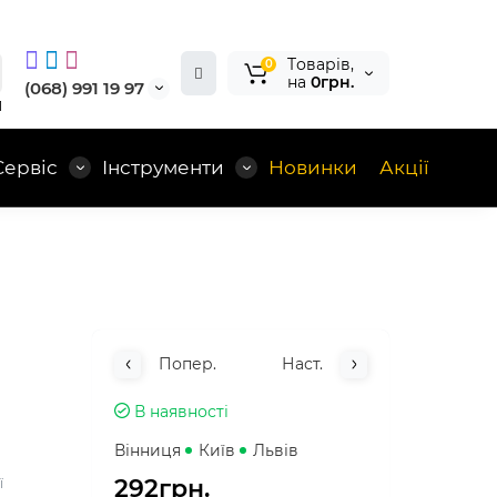
Tоварів,
0
на
0грн.
(068) 991 19 97
1
Сервіс
Інструменти
Новинки
Акції
Попер.
Наст.
В наявності
Вінниця
Київ
Львів
292грн.
ї