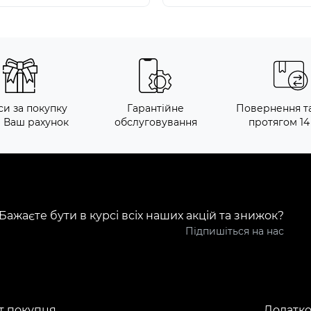
си за покупку
Гарантійне
Повернення т
а Ваш рахунок
обслуговування
протягом 14
Бажаєте бути в курсі всіх наших акцій та знижок?
Підпишіться на нас
т покупця
Додатк