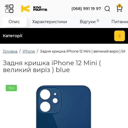
0
(068) 991 19 97
0
Опис
Характеристики
Відгуки
Питання
Категорії
Головна
iPhone
Задня кришка iPhone 12 Mini ( великий виріз ) blu
Задня кришка iPhone 12 Mini (
великий виріз ) blue
Топ